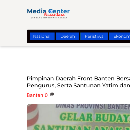
Skip
to
content
Nasional
Daerah
Peristiwa
Ekonom
Pimpinan Daerah Front Banten Bers
Pengurus, Serta Santunan Yatim dan 
Banten
0