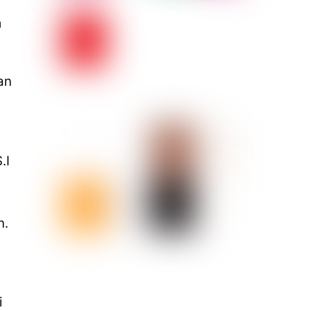
m
an
.I
n.
i