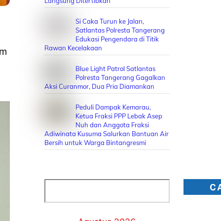
Langsung Ditertibkan
Si Caka Turun ke Jalan,
Satlantas Polresta Tangerang
Edukasi Pengendara di Titik
Rawan Kecelakaan
im
Blue Light Patrol Satlantas
Polresta Tangerang Gagalkan
Aksi Curanmor, Dua Pria Diamankan
Peduli Dampak Kemarau,
Ketua Fraksi PPP Lebak Asep
Nuh dan Anggota Fraksi
Adiwinata Kusuma Salurkan Bantuan Air
Bersih untuk Warga Bintangresmi
Cari
C