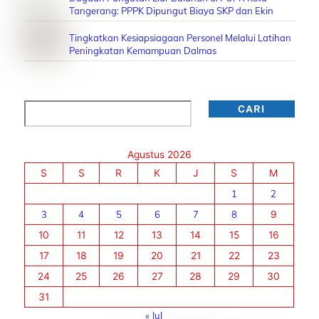
Tangerang: PPPK Dipungut Biaya SKP dan Ekin
Tingkatkan Kesiapsiagaan Personel Melalui Latihan
Peningkatan Kemampuan Dalmas
Cari
CARI
Agustus 2026
S
S
R
K
J
S
M
1
2
3
4
5
6
7
8
9
10
11
12
13
14
15
16
17
18
19
20
21
22
23
24
25
26
27
28
29
30
31
« Jul