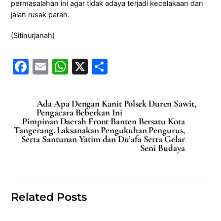
permasalahan ini agar tidak adaya terjadi kecelakaan dan
jalan rusak parah.
(Sitinurjanah)
F
E
W
X
S
a
m
h
h
c
ai
at
ar
Ada Apa Dengan Kanit Polsek Duren Sawit,
e
l
s
e
Pengacara Beberkan Ini
Pimpinan Daerah Front Banten Bersatu Kota
b
A
Tangerang. Laksanakan Pengukuhan Pengurus,
Serta Santunan Yatim dan Du’afa Serta Gelar
o
p
Seni Budaya
o
p
k
Related Posts