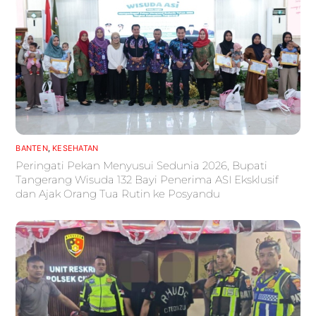
BANTEN
,
KESEHATAN
Peringati Pekan Menyusui Sedunia 2026, Bupati
Tangerang Wisuda 132 Bayi Penerima ASI Eksklusif
dan Ajak Orang Tua Rutin ke Posyandu