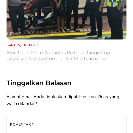
BANTEN
,
TNI-POLRI
Blue Light Patrol Satlantas Polresta Tangerang
Gagalkan Aksi Curanmor, Dua Pria Diamankan
Tinggalkan Balasan
Alamat email Anda tidak akan dipublikasikan.
Ruas yang
wajib ditandai
*
KOMENTAR
*