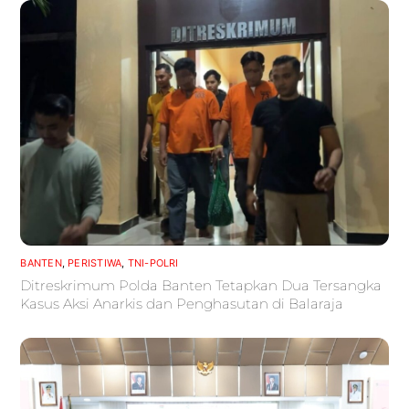
BANTEN
,
PERISTIWA
,
TNI-POLRI
Ditreskrimum Polda Banten Tetapkan Dua Tersangka
Kasus Aksi Anarkis dan Penghasutan di Balaraja