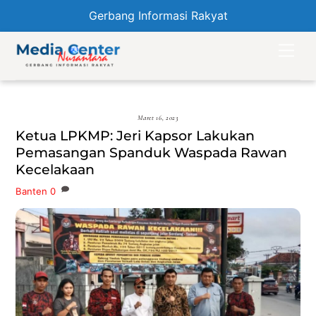
Gerbang Informasi Rakyat
Skip
Men
to
content
Maret 16, 2023
Ketua LPKMP: Jeri Kapsor Lakukan
Pemasangan Spanduk Waspada Rawan
Kecelakaan
Banten
0