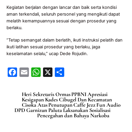
Kegiatan berjalan dengan lancar dan baik serta kondisi
aman terkendali, seluruh personel yang mengikuti dapat
melatih kemampuannya sesuai dengan prosedur yang
berlaku.
“Tetap semangat dalam berlatih, ikuti instruksi pelatih dan
ikuti latihan sesuai prosedur yang berlaku, jaga
keselamatan selalu,” ucap Dede Rojudin.
F
E
W
X
S
a
m
h
h
c
ai
at
ar
Heri Sekretaris Ormas PPBNI Apresiasi
e
l
s
e
Kesigapan Kades Cibugel Dan Kecamatan
Cisoka Atas Penutupan Caffe Jezz Fun Audio
b
A
DPD Garnizun Paluta Laksanakan Sosialisasi
Pencegahan dan Bahaya Narkoba
o
p
o
p