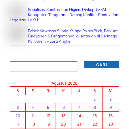
Sosialisasi Sanitasi dan Higieni DinkopUMKM
Kabupaten Tangerang: Dorong Kualitas Produk dan
Legalitas UMKM
Polsek Kawasan Sunda Kelapa Polres Priok, Perkuat
Pelayanan & Pengamanan Wisatawan di Dermaga
Kali Adem Muara Angke
Cari
CARI
Agustus 2026
S
S
R
K
J
S
M
1
2
3
4
5
6
7
8
9
10
11
12
13
14
15
16
17
18
19
20
21
22
23