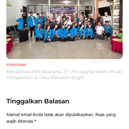
PENDIDIKAN
Mahasiswa KKN Astakarsa 211 UIN Jakarta Resmi Mulai
Pengabdian di Desa Babakan Bogor
Tinggalkan Balasan
Alamat email Anda tidak akan dipublikasikan.
Ruas yang
wajib ditandai
*