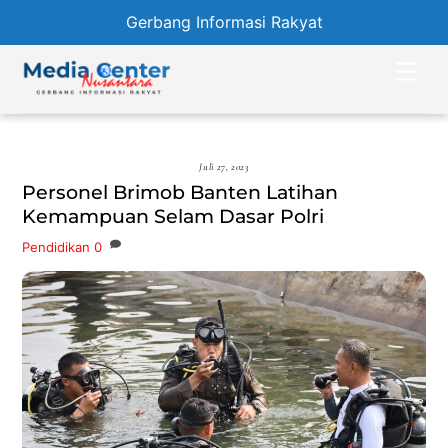
Gerbang Informasi Rakyat
Skip
Men
to
content
Juli 27, 2023
Personel Brimob Banten Latihan
Kemampuan Selam Dasar Polri
Pendidikan
0