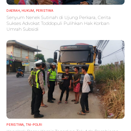
DAERAH
,
HUKUM
,
PERISTIWA
Senyum Nenek Sutinah di Ujung Perkara, Cerita
Sukses Advokat Toddopuli Pulihkan Hak Korban
Umrah Subsidi
PERISTIWA
,
TNI-POLRI