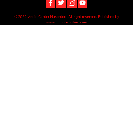
© 2022 Media Center Nusantara All right reserved. Published by
www.mcnnusantara.com