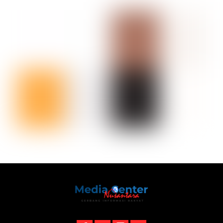
Back
To
Top