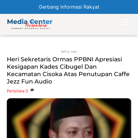
Gerbang Informasi Rakyat
Skip
Men
to
content
Juli 27, 2023
Heri Sekretaris Ormas PPBNI Apresiasi
Kesigapan Kades Cibugel Dan
Kecamatan Cisoka Atas Penutupan Caffe
Jezz Fun Audio
Peristiwa
0