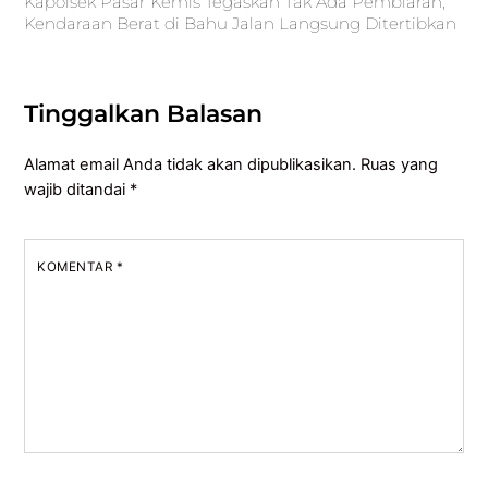
Kapolsek Pasar Kemis Tegaskan Tak Ada Pembiaran,
Kendaraan Berat di Bahu Jalan Langsung Ditertibkan
Tinggalkan Balasan
Alamat email Anda tidak akan dipublikasikan.
Ruas yang
wajib ditandai
*
KOMENTAR
*