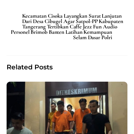
a
m
h
h
c
ai
at
ar
Kecamatan Cisoka Layangkan Surat Lanjutan
e
l
s
e
Dari Desa Cibugel Agar Satpol-PP Kabupaten
Tangerang Tertibkan Caffe Jezz Fun Audio
b
A
Personel Brimob Banten Latihan Kemampuan
Selam Dasar Polri
o
p
o
p
k
Related Posts