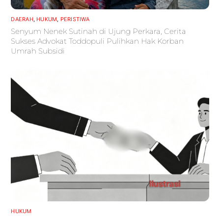
DAERAH
,
HUKUM
,
PERISTIWA
Senyum Nenek Sutinah di Ujung Perkara, Cerita
Sukses Advokat Toddopuli Pulihkan Hak Korban
Umrah Subsidi
HUKUM