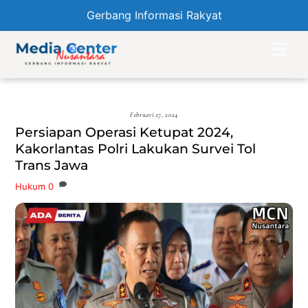
Gerbang Informasi Rakyat
Skip
Men
to
content
Februari 27, 2024
Persiapan Operasi Ketupat 2024,
Kakorlantas Polri Lakukan Survei Tol
Trans Jawa
Hukum
0