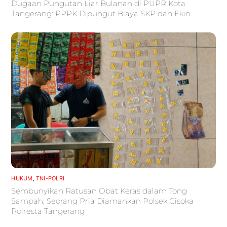
Dugaan Pungutan Liar Bulanan di PUPR Kota
Tangerang: PPPK Dipungut Biaya SKP dan Ekin
HUKUM
,
TNI-POLRI
Sembunyikan Ratusan Obat Keras dalam Tong
Sampah, Seorang Pria Diamankan Polsek Cisoka
Polresta Tangerang