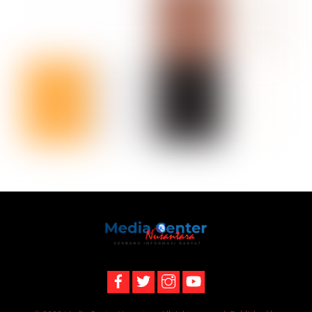
Back
To
Top