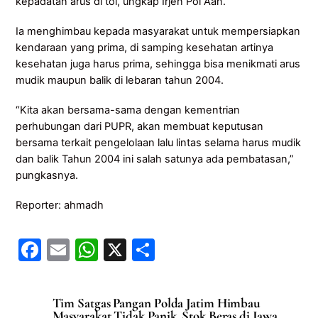
kepadatan arus di tol,”ungkap Irjen Pol Aan.
Ia menghimbau kepada masyarakat untuk mempersiapkan
kendaraan yang prima, di samping kesehatan artinya
kesehatan juga harus prima, sehingga bisa menikmati arus
mudik maupun balik di lebaran tahun 2004.
“Kita akan bersama-sama dengan kementrian
perhubungan dari PUPR, akan membuat keputusan
bersama terkait pengelolaan lalu lintas selama harus mudik
dan balik Tahun 2004 ini salah satunya ada pembatasan,”
pungkasnya.
Reporter: ahmadh
F
E
W
X
S
a
m
h
h
c
ai
at
ar
Tim Satgas Pangan Polda Jatim Himbau
e
l
s
e
Masyarakat Tidak Panik, Stok Beras di Jawa