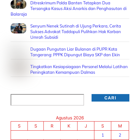
Ditreskrimum Polda Banten Tetapkan Dua
Tersangka Kasus Aksi Anarkis dan Penghasutan di
Balaraja
Senyum Nenek Sutinah di Ujung Perkara, Cerita
Sukses Advokat Toddopuli Pulihkan Hak Korban
Umrah Subsidi
Dugaan Pungutan Liar Bulanan di PUPR Kota
Tangerang: PPPK Dipungut Biaya SKP dan Ekin
Tingkatkan Kesiapsiagaan Personel Melalui Latihan
Peningkatan Kemampuan Dalmas
Cari
CARI
Agustus 2026
S
S
R
K
J
S
M
1
2