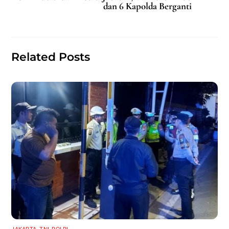
b
A
dan 6 Kapolda Berganti
o
p
o
p
k
Related Posts