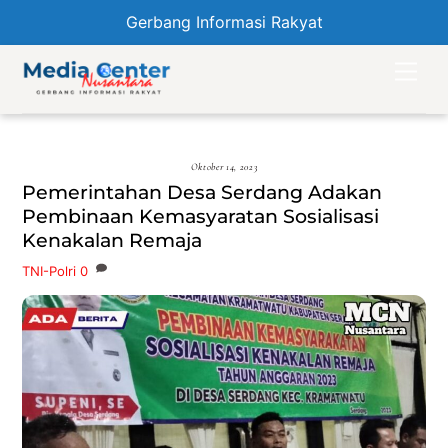
Gerbang Informasi Rakyat
Skip
Men
to
content
Oktober 14, 2023
Pemerintahan Desa Serdang Adakan
Pembinaan Kemasyaratan Sosialisasi
Kenakalan Remaja
TNI-Polri
0