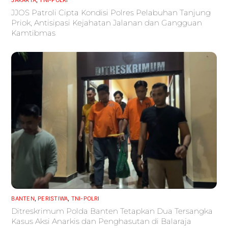
JAKARTA
,
TNI-POLRI
JJOS Patroli Cipta Kondisi Polres Pelabuhan Tanjung
Priok, Antisipasi Kejahatan Jalanan dan Gangguan
Kamtibmas
BANTEN
,
PERISTIWA
,
TNI-POLRI
Ditreskrimum Polda Banten Tetapkan Dua Tersangka
Kasus Aksi Anarkis dan Penghasutan di Balaraja