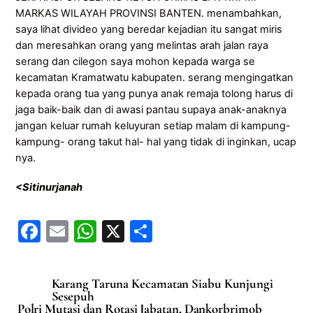
MARKAS WILAYAH PROVINSI BANTEN. menambahkan,
saya lihat divideo yang beredar kejadian itu sangat miris
dan meresahkan orang yang melintas arah jalan raya
serang dan cilegon saya mohon kepada warga se
kecamatan Kramatwatu kabupaten. serang mengingatkan
kepada orang tua yang punya anak remaja tolong harus di
jaga baik-baik dan di awasi pantau supaya anak-anaknya
jangan keluar rumah keluyuran setiap malam di kampung-
kampung- orang takut hal- hal yang tidak di inginkan, ucap
nya.
<Sitinurjanah
F
E
W
X
S
a
m
h
h
c
ai
at
ar
Karang Taruna Kecamatan Siabu Kunjungi
e
l
s
e
Sesepuh
Polri Mutasi dan Rotasi Jabatan, Dankorbrimob