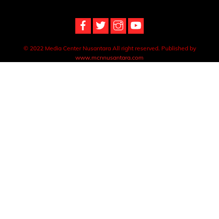
Top
© 2022 Media Center Nusantara All right reserved. Published by
www.mcnnusantara.com