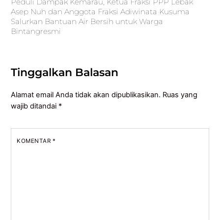
Peduli Dampak Kemarau, Ketua Fraksi PPP Lebak
Asep Nuh dan Anggota Fraksi Adiwinata Kusuma
Salurkan Bantuan Air Bersih untuk Warga
Bintangresmi
Tinggalkan Balasan
Alamat email Anda tidak akan dipublikasikan.
Ruas yang
wajib ditandai
*
KOMENTAR
*