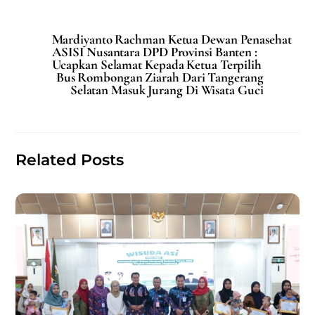
a
m
h
h
c
ai
at
ar
Mardiyanto Rachman Ketua Dewan Penasehat
e
l
s
e
ASISI Nusantara DPD Provinsi Banten :
Ucapkan Selamat Kepada Ketua Terpilih
b
A
Bus Rombongan Ziarah Dari Tangerang
Selatan Masuk Jurang Di Wisata Guci
o
p
o
p
k
Related Posts