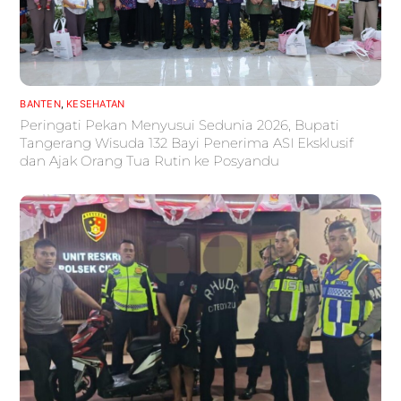
BANTEN
,
KESEHATAN
Peringati Pekan Menyusui Sedunia 2026, Bupati
Tangerang Wisuda 132 Bayi Penerima ASI Eksklusif
dan Ajak Orang Tua Rutin ke Posyandu