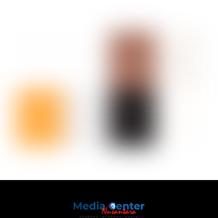
Back
To