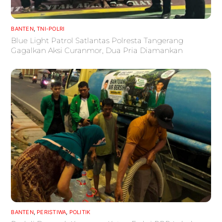
BANTEN
,
TNI-POLRI
Blue Light Patrol Satlantas Polresta Tangerang
Gagalkan Aksi Curanmor, Dua Pria Diamankan
BANTEN
,
PERISTIWA
,
POLITIK