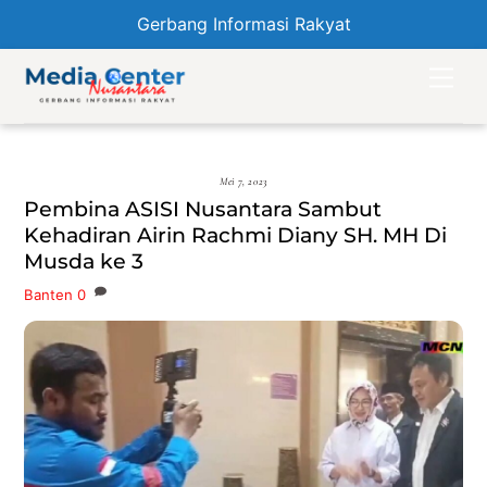
Gerbang Informasi Rakyat
Skip
Men
to
content
Mei 7, 2023
Pembina ASISI Nusantara Sambut
Kehadiran Airin Rachmi Diany SH. MH Di
Musda ke 3
Banten
0