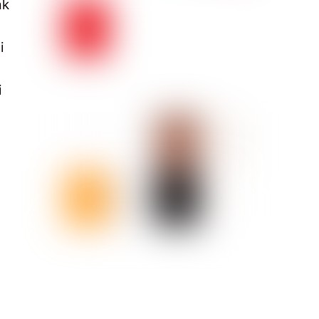
ak
i
i