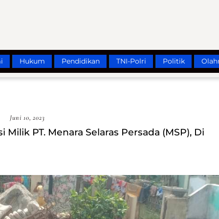
i
Hukum
Pendidikan
TNI-Polri
Politik
Olah
Juni 10, 2023
ilik PT. Menara Selaras Persada (MSP), Di