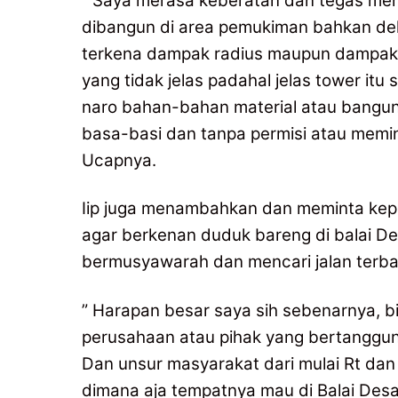
” Saya merasa keberatan dan tegas me
dibangun di area pemukiman bahkan dek
terkena dampak radius maupun dampak la
yang tidak jelas padahal jelas tower i
naro bahan-bahan material atau bangu
basa-basi dan tanpa permisi atau memin
Ucapnya.
Iip juga menambahkan dan meminta kep
agar berkenan duduk bareng di balai D
bermusyawarah dan mencari jalan terba
” Harapan besar saya sih sebenarnya, 
perusahaan atau pihak yang bertanggun
Dan unsur masyarakat dari mulai Rt dan
dimana aja tempatnya mau di Balai Des