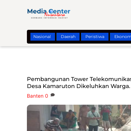
Skip
to
content
Nasional
Daerah
Peristiwa
Ekonom
Pembangunan Tower Telekomunikasi M
Desa Kamaruton Dikeluhkan Warga.
Banten
0