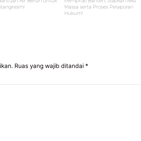
Bantuan Air Bersih untuk
Pemprob Banten, Siapkan Aksi
ntangresmi
Massa serta Proses Pelaporan
Hukum!
ikan.
Ruas yang wajib ditandai
*