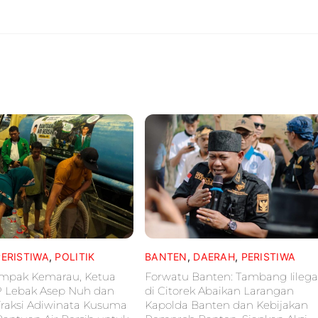
PERISTIWA
,
POLITIK
BANTEN
,
DAERAH
,
PERISTIWA
ampak Kemarau, Ketua
Forwatu Banten: Tambang Iilega
P Lebak Asep Nuh dan
di Citorek Abaikan Larangan
raksi Adiwinata Kusuma
Kapolda Banten dan Kebijakan