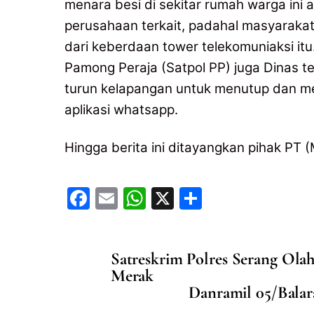
menara besi di sekitar rumah warga ini a
perusahaan terkait, padahal masyaraka
dari keberdaan tower telekomuniaksi itu.
Pamong Peraja (Satpol PP) juga Dinas t
turun kelapangan untuk menutup dan me
aplikasi whatsapp.
Hingga berita ini ditayangkan pihak PT
F
E
W
X
S
a
m
h
h
c
ai
at
ar
Satreskrim Polres Serang Ol
e
l
s
e
Merak
b
A
Danramil 05/Balara
o
p