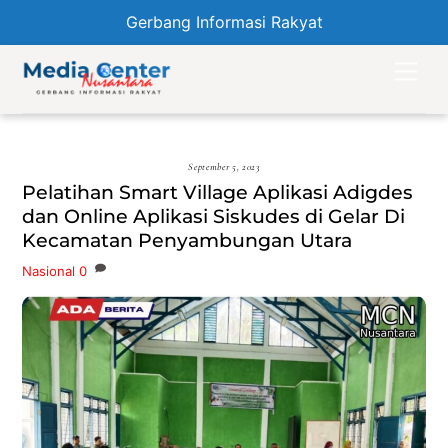
Gerbang Informasi Rakyat
Skip
Men
to
content
September 5, 2023
Pelatihan Smart Village Aplikasi Adigdes
dan Online Aplikasi Siskudes di Gelar Di
Kecamatan Penyambungan Utara
Nasional
0