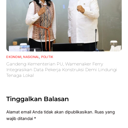
EKONOMI
,
NASIONAL
,
POLITIK
Gandeng Kementerian PU, Wamenaker Ferry
Integrasikan Data Pekerja Konstruksi Demi Lindungi
Tenaga Lokal
Tinggalkan Balasan
Alamat email Anda tidak akan dipublikasikan.
Ruas yang
wajib ditandai
*