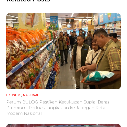
EKONOMI
,
NASIONAL
Perum BULOG Pastikan Kecukupan Suplai Beras
Premium, Perluas Jangkauan ke Jaringan Retail
Modern Nasional