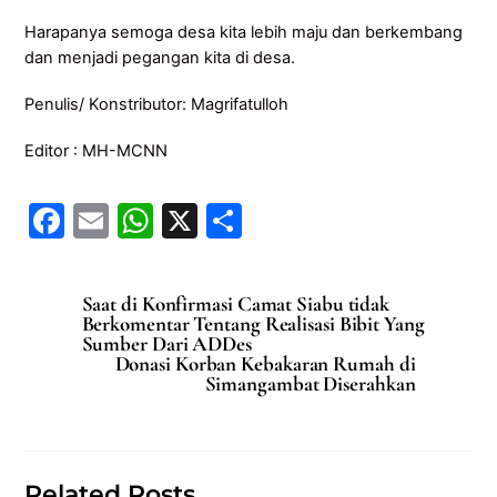
Harapanya semoga desa kita lebih maju dan berkembang
dan menjadi pegangan kita di desa.
Penulis/ Konstributor: Magrifatulloh
Editor : MH-MCNN
F
E
W
X
S
a
m
h
h
c
ai
at
ar
Saat di Konfirmasi Camat Siabu tidak
e
l
s
e
Berkomentar Tentang Realisasi Bibit Yang
Sumber Dari ADDes
b
A
Donasi Korban Kebakaran Rumah di
Simangambat Diserahkan
o
p
o
p
k
Related Posts