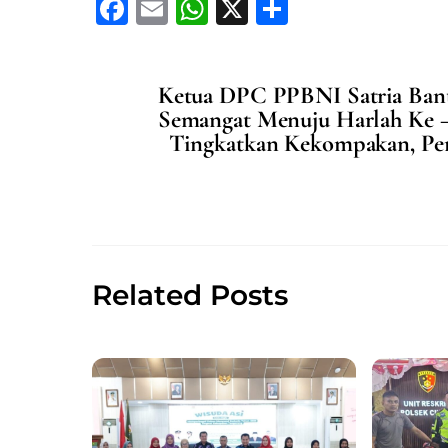
F
E
W
X
S
a
m
h
h
c
ai
at
ar
Ketua DPC PPBNI Satria Ban
e
l
s
e
Semangat Menuju Harlah Ke 
b
A
Tingkatkan Kekompakan, Pen
o
p
o
p
k
Related Posts