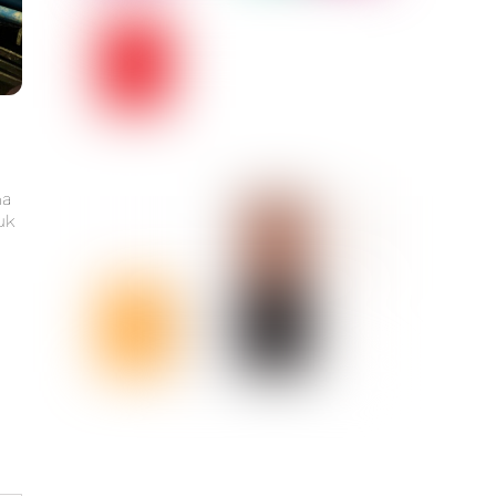
ma
uk