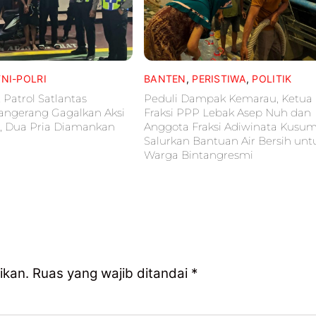
TNI-POLRI
BANTEN
,
PERISTIWA
,
POLITIK
 Patrol Satlantas
Peduli Dampak Kemarau, Ketua
Tangerang Gagalkan Aksi
Fraksi PPP Lebak Asep Nuh dan
, Dua Pria Diamankan
Anggota Fraksi Adiwinata Kusu
Salurkan Bantuan Air Bersih unt
Warga Bintangresmi
ikan.
Ruas yang wajib ditandai
*