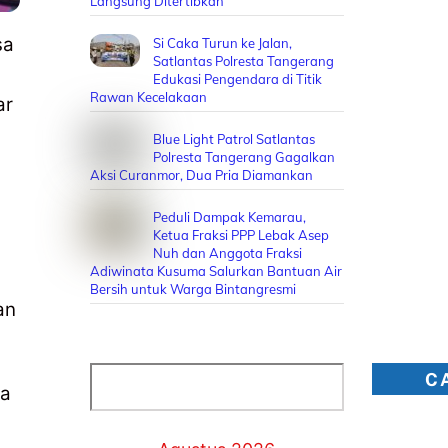
Langsung Ditertibkan
sa
Si Caka Turun ke Jalan,
Satlantas Polresta Tangerang
Edukasi Pengendara di Titik
Rawan Kecelakaan
ar
Blue Light Patrol Satlantas
Polresta Tangerang Gagalkan
Aksi Curanmor, Dua Pria Diamankan
Peduli Dampak Kemarau,
Ketua Fraksi PPP Lebak Asep
Nuh dan Anggota Fraksi
Adiwinata Kusuma Salurkan Bantuan Air
Bersih untuk Warga Bintangresmi
an
Cari
C
ma