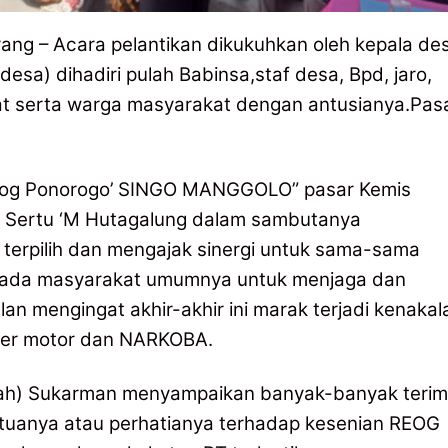
ng – Acara pelantikan dikukuhkan oleh kepala de
desa) dihadiri pulah Babinsa,staf desa, Bpd, jaro,
t serta warga masyarakat dengan antusianya.Pas
 Reog Ponorogo’ SINGO MANGGOLO” pasar Kemis
s Sertu ‘M Hutagalung dalam sambutanya
erpilih dan mengajak sinergi untuk sama-sama
pada masyarakat umumnya untuk menjaga dan
 mengingat akhir-akhir ini marak terjadi kenakal
ster motor dan NARKOBA.
dah) Sukarman menyampaikan banyak-banyak teri
tuanya atau perhatianya terhadap kesenian REOG