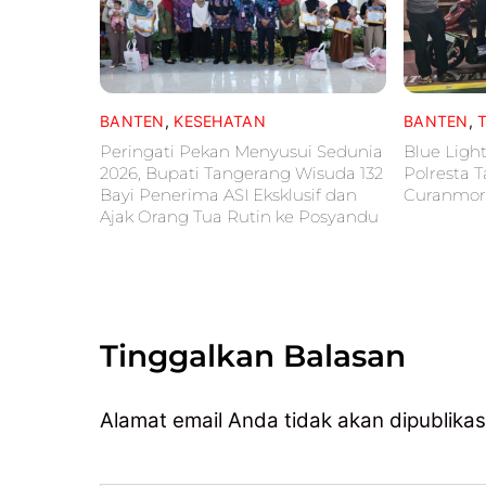
BANTEN
,
KESEHATAN
BANTEN
,
Peringati Pekan Menyusui Sedunia
Blue Light
2026, Bupati Tangerang Wisuda 132
Polresta 
Bayi Penerima ASI Eksklusif dan
Curanmor
Ajak Orang Tua Rutin ke Posyandu
Tinggalkan Balasan
Alamat email Anda tidak akan dipublikas