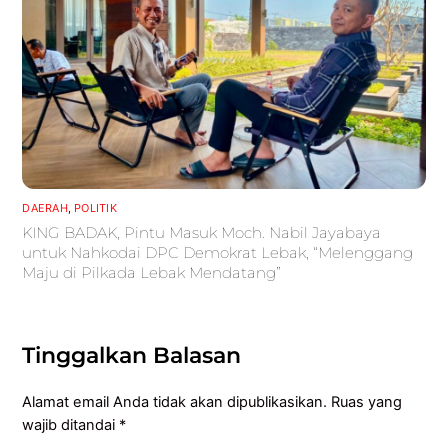
DAERAH
,
POLITIK
KING BADAK, Pintu Masuk Moch. Nabil Jayabaya
untuk Nahkodai DPC Demokrat Lebak, “Melenggang
Maju di Pilkada Lebak Mendatang”
Tinggalkan Balasan
Alamat email Anda tidak akan dipublikasikan.
Ruas yang
wajib ditandai
*