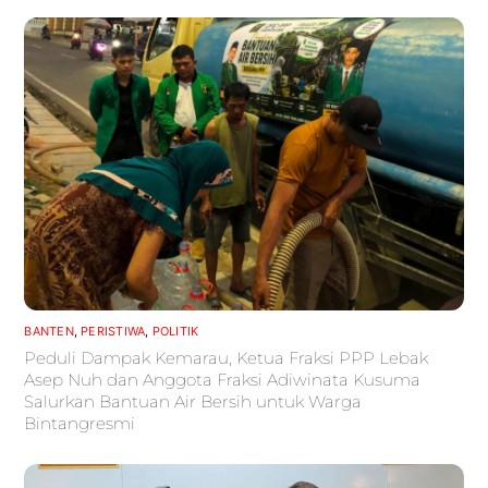
BANTEN
,
PERISTIWA
,
POLITIK
Peduli Dampak Kemarau, Ketua Fraksi PPP Lebak
Asep Nuh dan Anggota Fraksi Adiwinata Kusuma
Salurkan Bantuan Air Bersih untuk Warga
Bintangresmi