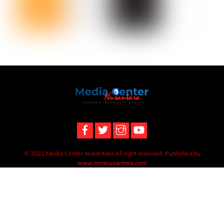
Back
To
Top
© 2022 Media Center Nusantara All right reserved. Published by
www.mcnnusantara.com