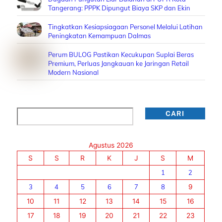
Tangerang: PPPK Dipungut Biaya SKP dan Ekin
Tingkatkan Kesiapsiagaan Personel Melalui Latihan
Peningkatan Kemampuan Dalmas
Perum BULOG Pastikan Kecukupan Suplai Beras
Premium, Perluas Jangkauan ke Jaringan Retail
Modern Nasional
Cari
CARI
Agustus 2026
S
S
R
K
J
S
M
1
2
3
4
5
6
7
8
9
10
11
12
13
14
15
16
17
18
19
20
21
22
23