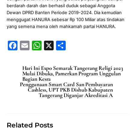
berdarah darah dan berhasil duduk sebagai Anggota
Dewan DPRD Banten Periode 2019-2024. Dia kemudian
menggugat HANURA sebesar Rp 100 Miliar atas tindakan
yang semena mena oleh mahkamah partai HANURA.
F
E
W
X
S
a
m
h
h
c
ai
at
ar
Hari Ini Expo Semarak Tangerang Religi 2023
e
l
s
e
Mulai Dibuka, Pamerkan Program Unggulan
Bagian Kesra
b
A
Penggunaan Smart Card San Pembayaran
Cashless, UPT PKB Dishub Kabupaten
o
p
Tangerang Diganjar Akreditasi A
o
p
k
Related Posts