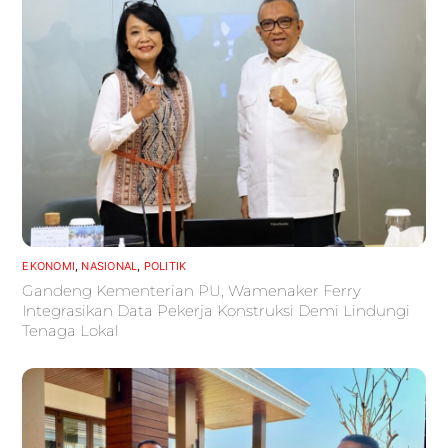
EKONOMI
,
NASIONAL
,
POLITIK
Gandeng Kementerian PU, Wamenaker Ferry
Integrasikan Data Pekerja Konstruksi Demi Lindungi
Tenaga Lokal