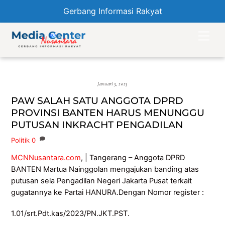
Gerbang Informasi Rakyat
Skip
Men
to
content
Januari 3, 2023
PAW SALAH SATU ANGGOTA DPRD
PROVINSI BANTEN HARUS MENUNGGU
PUTUSAN INKRACHT PENGADILAN
Politik
0
MCNNusantara.com
, | Tangerang – Anggota DPRD
BANTEN Martua Nainggolan mengajukan banding atas
putusan sela Pengadilan Negeri Jakarta Pusat terkait
gugatannya ke Partai HANURA.Dengan Nomor register :
1.01/srt.Pdt.kas/2023/PN.JKT.PST.