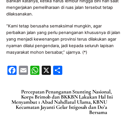
Bahkan katanya, ketika harus lembur hingga dini hari saat
mengerjakan pemeliharaan di ruas jalan tersebut tetap
dilaksanakan.
“Kami tetap berusaha semaksimal mungkin, agar
perbaikan jalan yang perlu penanganan khususnya di jalan
yang menjadi kewenangan provinsi terus dilakukan agar
nyaman dilalui pengendara, jadi kepada seluruh lapisan
masyarakat mohon bersabar,” ujarnya. (*)
F
E
W
X
S
a
m
h
h
c
ai
at
ar
Percepatan Penanganan Stunting Nasional,
e
l
s
e
Korps Brimob dan BKKBN Lakukan Hal Ini
Menyambut 1 Abad Nahdlatul Ulama, KBNU
b
A
Kecamatan Jayanti Gelar Istigosah dan Do’a
Bersama
o
p
o
p