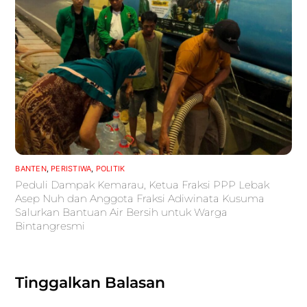
BANTEN
,
PERISTIWA
,
POLITIK
Peduli Dampak Kemarau, Ketua Fraksi PPP Lebak
Asep Nuh dan Anggota Fraksi Adiwinata Kusuma
Salurkan Bantuan Air Bersih untuk Warga
Bintangresmi
Tinggalkan Balasan