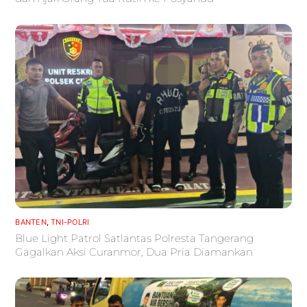
BANTEN
,
TNI-POLRI
Blue Light Patrol Satlantas Polresta Tangerang
Gagalkan Aksi Curanmor, Dua Pria Diamankan