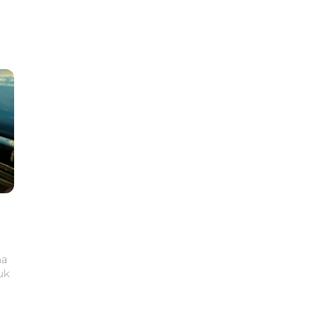
ma
uk