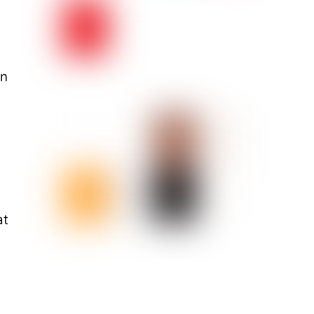
an
at