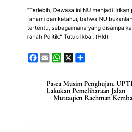
“Terlebih, Dewasa ini NU menjadi lirikan
fahami dan ketahui, bahwa NU bukanlah Pa
tertentu, sebagaimana yang disampaika
ranah Politik.” Tutup Ikbal. (Hld)
F
E
W
X
S
a
m
h
h
c
ai
at
ar
Pasca Musim Penghujan, UPT
e
l
s
e
Lakukan Pemeliharaan Jalan
b
A
Muttaqien Rachman Kembal
o
p
o
p
k