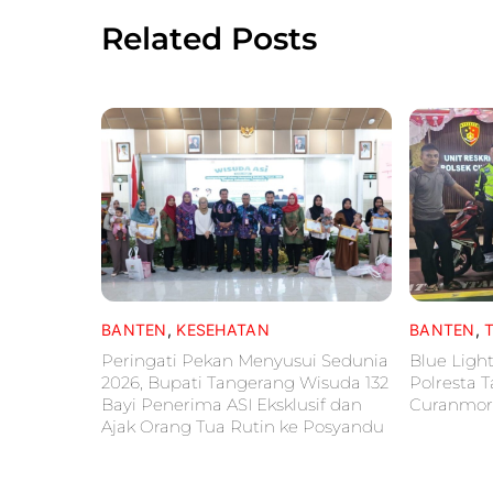
Related Posts
BANTEN
,
KESEHATAN
BANTEN
,
Peringati Pekan Menyusui Sedunia
Blue Light
2026, Bupati Tangerang Wisuda 132
Polresta 
Bayi Penerima ASI Eksklusif dan
Curanmor
Ajak Orang Tua Rutin ke Posyandu