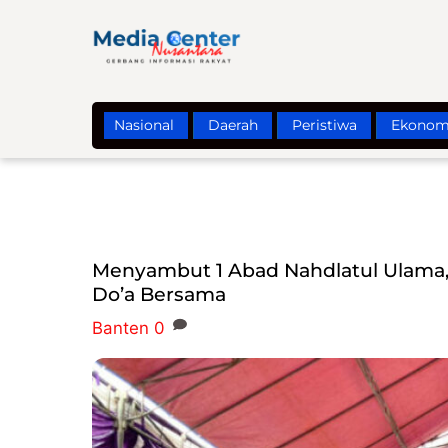
Skip
to
content
Nasional
Daerah
Peristiwa
Ekonom
Menyambut 1 Abad Nahdlatul Ulama,
Do’a Bersama
Banten
0