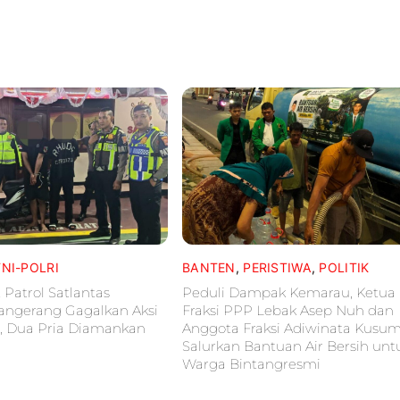
TNI-POLRI
BANTEN
,
PERISTIWA
,
POLITIK
 Patrol Satlantas
Peduli Dampak Kemarau, Ketua
Tangerang Gagalkan Aksi
Fraksi PPP Lebak Asep Nuh dan
, Dua Pria Diamankan
Anggota Fraksi Adiwinata Kusu
Salurkan Bantuan Air Bersih unt
Warga Bintangresmi