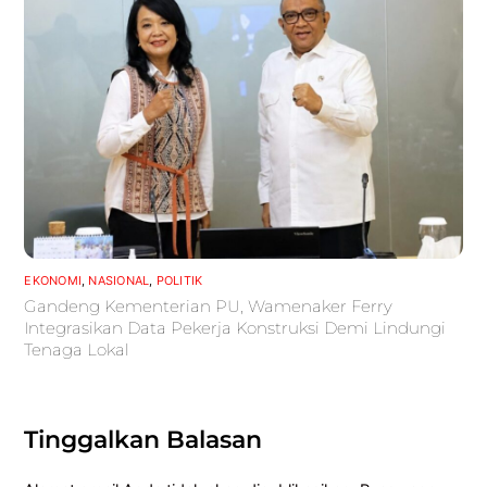
EKONOMI
,
NASIONAL
,
POLITIK
Gandeng Kementerian PU, Wamenaker Ferry
Integrasikan Data Pekerja Konstruksi Demi Lindungi
Tenaga Lokal
Tinggalkan Balasan