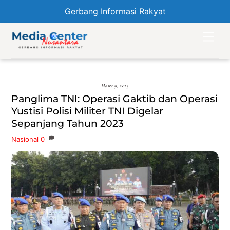
Gerbang Informasi Rakyat
Skip
Men
to
content
Maret 9, 2023
Panglima TNI: Operasi Gaktib dan Operasi
Yustisi Polisi Militer TNI Digelar
Sepanjang Tahun 2023
Nasional
0