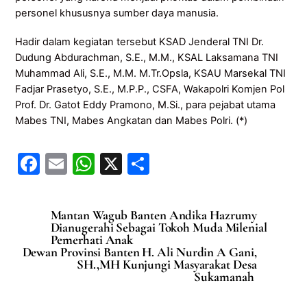
personel khususnya sumber daya manusia.
Hadir dalam kegiatan tersebut KSAD Jenderal TNI Dr.
Dudung Abdurachman, S.E., M.M., KSAL Laksamana TNI
Muhammad Ali, S.E., M.M. M.Tr.Opsla, KSAU Marsekal TNI
Fadjar Prasetyo, S.E., M.P.P., CSFA, Wakapolri Komjen Pol
Prof. Dr. Gatot Eddy Pramono, M.Si., para pejabat utama
Mabes TNI, Mabes Angkatan dan Mabes Polri. (*)
F
E
W
X
S
a
m
h
h
c
ai
at
ar
Mantan Wagub Banten Andika Hazrumy
e
l
s
e
Dianugerahi Sebagai Tokoh Muda Milenial
Pemerhati Anak
b
A
Dewan Provinsi Banten H. Ali Nurdin A Gani,
SH.,MH Kunjungi Masyarakat Desa
o
p
Sukamanah
o
p