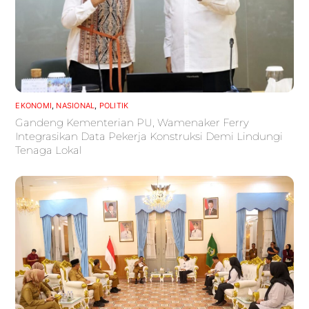
EKONOMI
,
NASIONAL
,
POLITIK
Gandeng Kementerian PU, Wamenaker Ferry
Integrasikan Data Pekerja Konstruksi Demi Lindungi
Tenaga Lokal