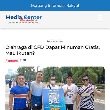
Gerbang Informasi Rakyat
Skip
Men
to
content
Februari 2, 2023
Olahraga di CFD Dapat Minuman Gratis,
Mau Ikutan?
Ekonomi
0