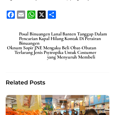
F
E
W
X
S
a
m
h
h
c
ai
at
ar
Posal Binuangen Lanal Banten Tanggap Dalam
e
l
s
e
Pencarian Kapal Hilang Kontak Di Perairan
Binuangen
b
A
Oknum Sopir JNE Mengaku Beli Obat-Obatan
Terlarang Jenis Psytropika Untuk Costumer
o
p
yang Menyuruh Membeli
o
p
k
Related Posts