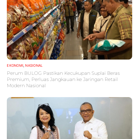
EKONOMI
,
NASIONAL
Perum BULOG Pastikan Kecukupan Suplai Beras
Premium, Perluas Jangkauan ke Jaringan Retail
Modern Nasional