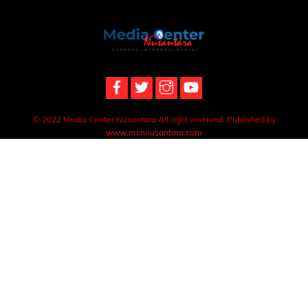
Back
To
Top
© 2022 Media Center Nusantara All right reserved. Published by
www.mcnnusantara.com