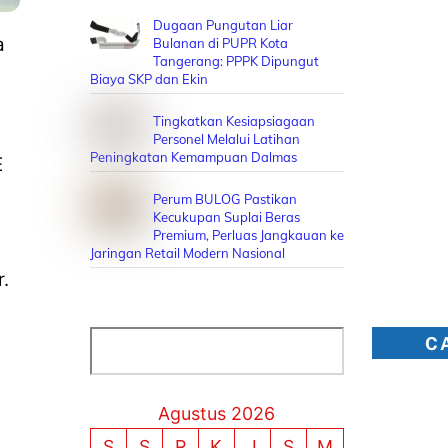
Dugaan Pungutan Liar
a
Bulanan di PUPR Kota
Tangerang: PPPK Dipungut
Biaya SKP dan Ekin
Tingkatkan Kesiapsiagaan
Personel Melalui Latihan
Peningkatan Kemampuan Dalmas
E
Perum BULOG Pastikan
Kecukupan Suplai Beras
Premium, Perluas Jangkauan ke
Jaringan Retail Modern Nasional
.
Cari
C
Agustus 2026
S
S
R
K
J
S
M