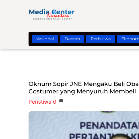
Skip
to
content
Nasional
Daerah
Peristiwa
Ekonom
Oknum Sopir JNE Mengaku Beli Obat
Costumer yang Menyuruh Membeli
Peristiwa
0