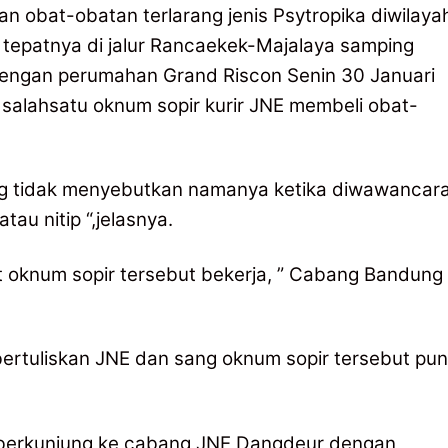
n obat-obatan terlarang jenis Psytropika diwilaya
tepatnya di jalur Rancaekek-Majalaya samping
ngan perumahan Grand Riscon Senin 30 Januari
 salahsatu oknum sopir kurir JNE membeli obat-
g tidak menyebutkan namanya ketika diwawancara
au nitip “,jelasnya.
 oknum sopir tersebut bekerja, ” Cabang Bandung
ertuliskan JNE dan sang oknum sopir tersebut pun
 berkunjung ke cabang JNE Dangdeur dengan