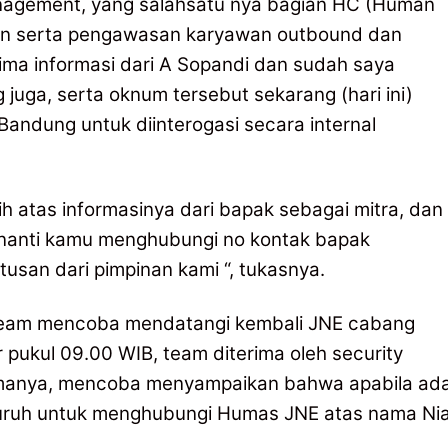
anagement, yang salahsatu nya bagian HC (Human
en serta pengawasan karyawan outbound dan
rima informasi dari A Sopandi dan sudah saya
uga, serta oknum tersebut sekarang (hari ini)
Bandung untuk diinterogasi secara internal
 atas informasinya dari bapak sebagai mitra, dan
nanti kamu menghubungi no kontak bapak
san dari pimpinan kami “, tukasnya.
 team mencoba mendatangi kembali JNE cabang
 pukul 09.00 WIB, team diterima oleh security
manya, mencoba menyampaikan bahwa apabila ad
suruh untuk menghubungi Humas JNE atas nama Nia