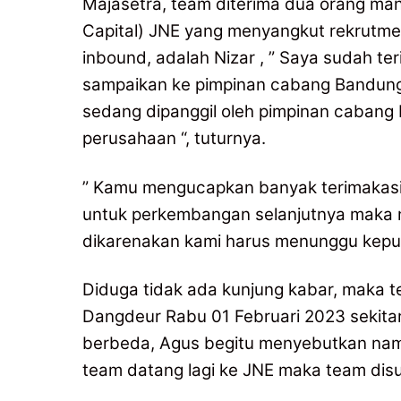
Majasetra, team diterima dua orang m
Capital) JNE yang menyangkut rekrutm
inbound, adalah Nizar , ” Saya sudah te
sampaikan ke pimpinan cabang Bandung j
sedang dipanggil oleh pimpinan cabang 
perusahaan “, tuturnya.
” Kamu mengucapkan banyak terimakasih
untuk perkembangan selanjutnya maka 
dikarenakan kami harus menunggu keputu
Diduga tidak ada kunjung kabar, maka
Dangdeur Rabu 01 Februari 2023 sekitar
berbeda, Agus begitu menyebutkan na
team datang lagi ke JNE maka team di