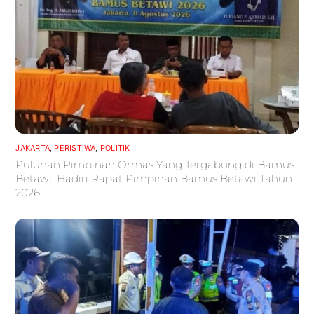
JAKARTA
,
PERISTIWA
,
POLITIK
Puluhan Pimpinan Ormas Yang Tergabung di Bamus
Betawi, Hadiri Rapat Pimpinan Bamus Betawi Tahun
2026