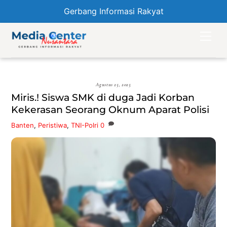
Gerbang Informasi Rakyat
Skip
Men
to
content
Agustus 25, 2025
Miris.! Siswa SMK di duga Jadi Korban
Kekerasan Seorang Oknum Aparat Polisi
Banten
,
Peristiwa
,
TNI-Polri
0