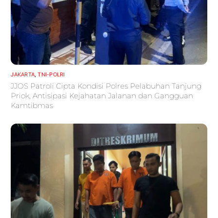
JAKARTA
,
TNI-POLRI
JJOS Patroli Cipta Kondisi Polres Pelabuhan Tanjung
Priok, Antisipasi Kejahatan Jalanan dan Gangguan
Kamtibmas