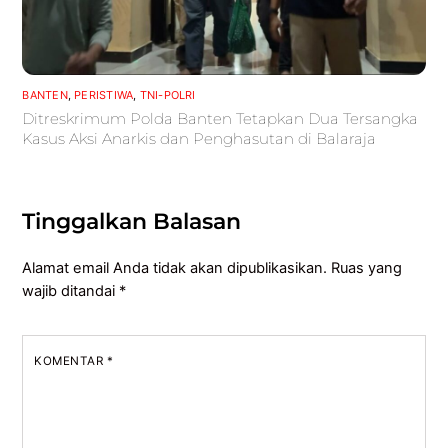
BANTEN
,
PERISTIWA
,
TNI-POLRI
Ditreskrimum Polda Banten Tetapkan Dua Tersangka
Kasus Aksi Anarkis dan Penghasutan di Balaraja
Tinggalkan Balasan
Alamat email Anda tidak akan dipublikasikan.
Ruas yang
wajib ditandai
*
KOMENTAR
*