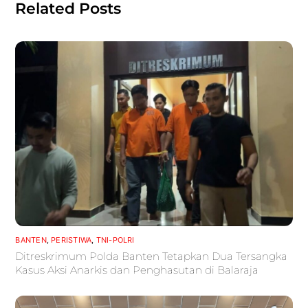
Related Posts
BANTEN
,
PERISTIWA
,
TNI-POLRI
Ditreskrimum Polda Banten Tetapkan Dua Tersangka
Kasus Aksi Anarkis dan Penghasutan di Balaraja