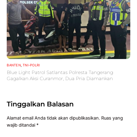
BANTEN
,
TNI-POLRI
Blue Light Patrol Satlantas Polresta Tangerang
Gagalkan Aksi Curanmor, Dua Pria Diamankan
Tinggalkan Balasan
Alamat email Anda tidak akan dipublikasikan.
Ruas yang
wajib ditandai
*