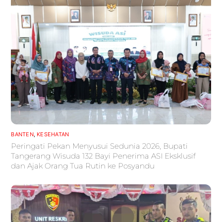
BANTEN
,
KESEHATAN
Peringati Pekan Menyusui Sedunia 2026, Bupati
Tangerang Wisuda 132 Bayi Penerima ASI Eksklusif
dan Ajak Orang Tua Rutin ke Posyandu