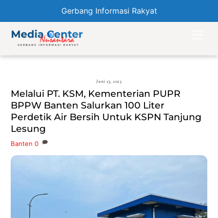
Gerbang Informasi Rakyat
Skip
Men
to
content
Juni 23, 2023
Melalui PT. KSM, Kementerian PUPR
BPPW Banten Salurkan 100 Liter
Perdetik Air Bersih Untuk KSPN Tanjung
Lesung
Banten
0