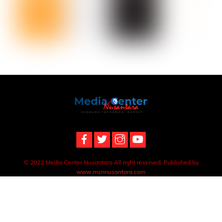
Back
To
Top
© 2022 Media Center Nusantara All right reserved. Published by
www.mcnnusantara.com