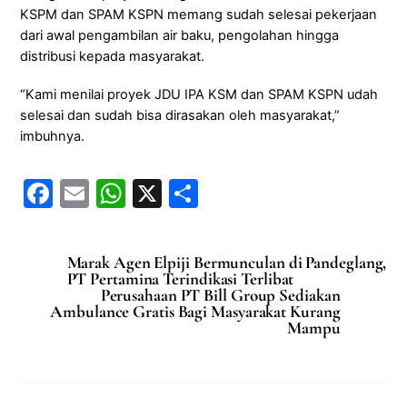
KSPM dan SPAM KSPN memang sudah selesai pekerjaan
dari awal pengambilan air baku, pengolahan hingga
distribusi kepada masyarakat.
“Kami menilai proyek JDU IPA KSM dan SPAM KSPN udah
selesai dan sudah bisa dirasakan oleh masyarakat,”
imbuhnya.
F
E
W
X
S
a
m
h
h
c
ai
at
ar
Marak Agen Elpiji Bermunculan di Pandeglang,
e
l
s
e
PT Pertamina Terindikasi Terlibat
Perusahaan PT Bill Group Sediakan
b
A
Ambulance Gratis Bagi Masyarakat Kurang
Mampu
o
p
o
p
k