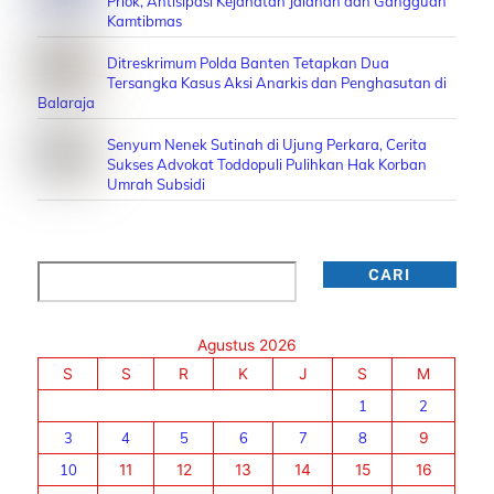
Priok, Antisipasi Kejahatan Jalanan dan Gangguan
Kamtibmas
Ditreskrimum Polda Banten Tetapkan Dua
Tersangka Kasus Aksi Anarkis dan Penghasutan di
Balaraja
Senyum Nenek Sutinah di Ujung Perkara, Cerita
Sukses Advokat Toddopuli Pulihkan Hak Korban
Umrah Subsidi
Cari
CARI
Agustus 2026
S
S
R
K
J
S
M
1
2
3
4
5
6
7
8
9
10
11
12
13
14
15
16