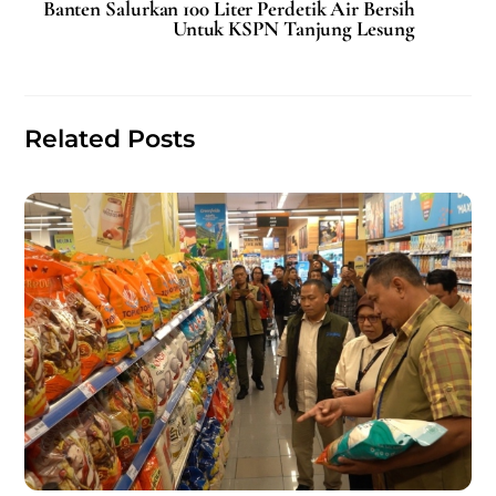
Banten Salurkan 100 Liter Perdetik Air Bersih
o
p
Untuk KSPN Tanjung Lesung
o
p
k
Related Posts