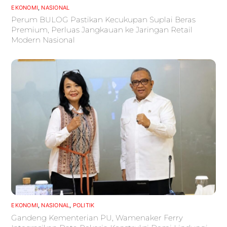
EKONOMI
,
NASIONAL
Perum BULOG Pastikan Kecukupan Suplai Beras
Premium, Perluas Jangkauan ke Jaringan Retail
Modern Nasional
EKONOMI
,
NASIONAL
,
POLITIK
Gandeng Kementerian PU, Wamenaker Ferry