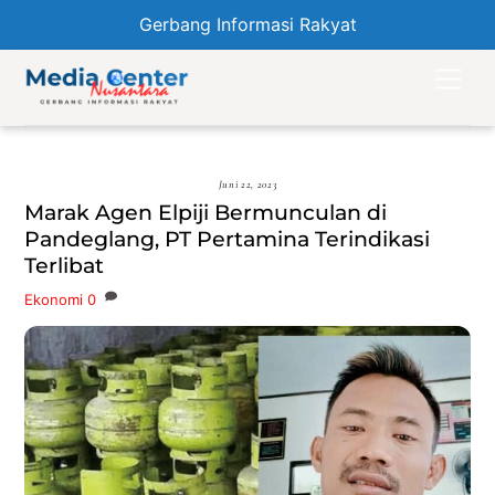
Gerbang Informasi Rakyat
Skip
Men
to
content
Juni 22, 2023
Marak Agen Elpiji Bermunculan di
Pandeglang, PT Pertamina Terindikasi
Terlibat
Ekonomi
0