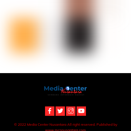
Back
To
Top
© 2022 Media Center Nusantara All right reserved. Published by
www.mcnnusantara.com