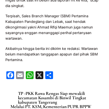
migas untuk saat ini belum ada laporan mt ke kita,” ucap
dia singkat.
Terpisah, Sales Branch Manager (SBM) Pertamina
Kabupaten Pandeglang dan Lebak, saat hendak
dikongirmasi yakni Ahmad Rifqi Maemun juga namun
sayangnya enggan menanggapi perihal pertanyaan
wartawan.
Akibatnya hingga berita ini dikirim ke redaksi. Wartawan
belum mendapatkan tanggapan apapun dari pihak SBM
Pertamina.
F
E
W
X
S
a
m
h
h
c
ai
at
ar
TP -PKK Rawa Rengas Siap mewakili
e
l
s
e
kecamatan Kosambi di Binwil Tingkat
kabupaten Tangerang
b
A
Melalui PT. KSM, Kementerian PUPR BPPW