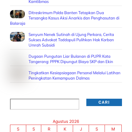
Kamtibmas
Ditreskrimum Polda Banten Tetapkan Dua
Tersangka Kasus Aksi Anarkis dan Penghasutan di
Balaraja
Senyum Nenek Sutinah di Ujung Perkara, Cerita
Sukses Advokat Toddopuli Pulihkan Hak Korban
Umrah Subsidi
Dugaan Pungutan Liar Bulanan di PUPR Kota
Tangerang: PPPK Dipungut Biaya SKP dan Ekin
Tingkatkan Kesiapsiagaan Personel Melalui Latihan
Peningkatan Kemampuan Dalmas
Cari
CARI
Agustus 2026
S
S
R
K
J
S
M