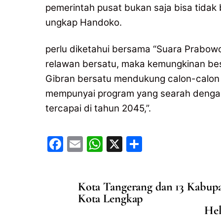
pemerintah pusat bukan saja bisa tidak
ungkap Handoko.
perlu diketahui bersama “Suara Prabowo
relawan bersatu, maka kemungkinan be
Gibran bersatu mendukung calon-calon K
mempunyai program yang searah dengan
tercapai di tahun 2045,”.
F
E
W
X
S
a
m
h
h
c
ai
at
ar
Kota Tangerang dan 13 Kabupa
e
l
s
e
Kota Lengkap
b
A
Hel