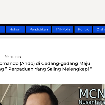
i
Hukum
Pendidikan
TNI-Polri
Politik
Olah
Mei 30, 2024
Comando (Ando) di Gadang-gadang Maju
 ” Perpaduan Yang Saling Melengkapi “