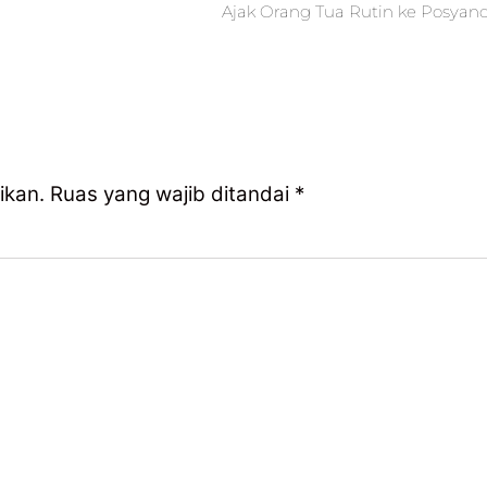
Ajak Orang Tua Rutin ke Posyan
ikan.
Ruas yang wajib ditandai
*