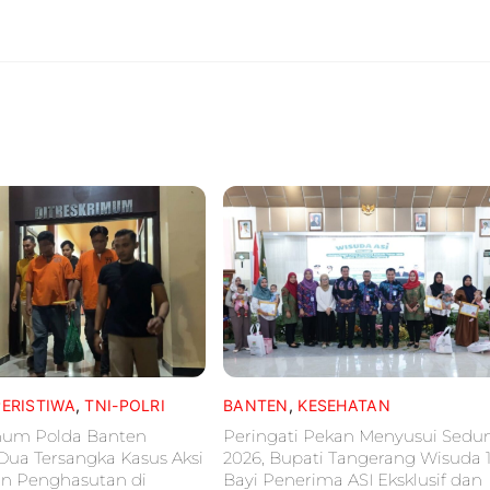
PERISTIWA
,
TNI-POLRI
BANTEN
,
KESEHATAN
mum Polda Banten
Peringati Pekan Menyusui Sedu
Dua Tersangka Kasus Aksi
2026, Bupati Tangerang Wisuda 
an Penghasutan di
Bayi Penerima ASI Eksklusif dan