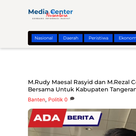
Skip
to
content
Nasional
Daerah
Peristiwa
Ekonom
M.Rudy Maesal Rasyid dan M.Rezal 
Bersama Untuk Kabupaten Tangerang
Banten
,
Politik
0