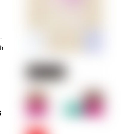
-
ih
i