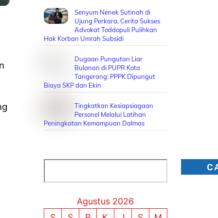
Senyum Nenek Sutinah di
Ujung Perkara, Cerita Sukses
Advokat Toddopuli Pulihkan
Hak Korban Umrah Subsidi
Dugaan Pungutan Liar
n
Bulanan di PUPR Kota
Tangerang: PPPK Dipungut
Biaya SKP dan Ekin
ng
Tingkatkan Kesiapsiagaan
Personel Melalui Latihan
Peningkatan Kemampuan Dalmas
Cari
C
Agustus 2026
S
S
R
K
J
S
M