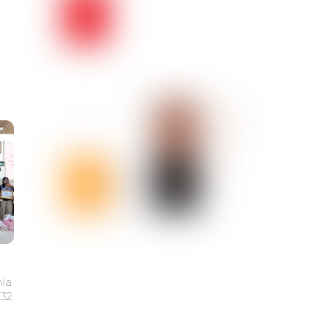
nia
132