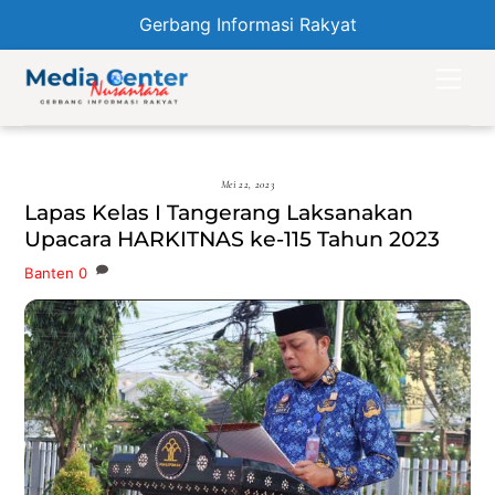
Gerbang Informasi Rakyat
Skip
Men
to
content
Mei 22, 2023
Lapas Kelas I Tangerang Laksanakan
Upacara HARKITNAS ke-115 Tahun 2023
Banten
0