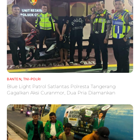
BANTEN
,
TNI-POLRI
Blue Light Patrol Satlantas Polresta Tangerang
Gagalkan Aksi Curanmor, Dua Pria Diamankan