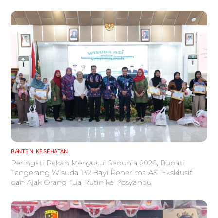
BANTEN
,
KESEHATAN
Peringati Pekan Menyusui Sedunia 2026, Bupati
Tangerang Wisuda 132 Bayi Penerima ASI Eksklusif
dan Ajak Orang Tua Rutin ke Posyandu