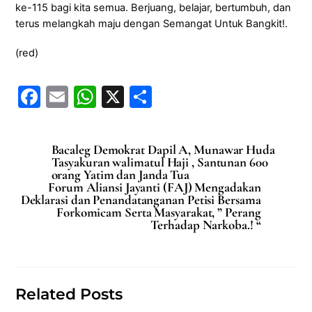
ke-115 bagi kita semua. Berjuang, belajar, bertumbuh, dan
terus melangkah maju dengan Semangat Untuk Bangkit!.
(red)
F
E
W
X
S
a
m
h
h
c
ai
at
ar
Bacaleg Demokrat Dapil A, Munawar Huda
e
l
s
e
Tasyakuran walimatul Haji , Santunan 600
orang Yatim dan Janda Tua
b
A
Forum Aliansi Jayanti (FAJ) Mengadakan
Deklarasi dan Penandatanganan Petisi Bersama
o
p
Forkomicam Serta Masyarakat, ” Perang
Terhadap Narkoba.! “
o
p
k
Related Posts