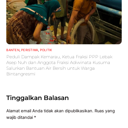
BANTEN
,
PERISTIWA
,
POLITIK
Peduli Dampak Kemarau, Ketua Fraksi PPP Lebak
Asep Nuh dan Anggota Fraksi Adiwinata Kusuma
Salurkan Bantuan Air Bersih untuk Warga
Bintangresmi
Tinggalkan Balasan
Alamat email Anda tidak akan dipublikasikan.
Ruas yang
wajib ditandai
*