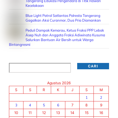
Tangerang Edukasi Pengendara di Titik Rawan
Kecelakaan
Blue Light Patrol Satlantas Polresta Tangerang
Gagalkan Aksi Curanmor, Dua Pria Diamankan
Peduli Dampak Kemarau, Ketua Fraksi PPP Lebak
Asep Nuh dan Anggota Fraksi Adiwinata Kusuma
Salurkan Bantuan Air Bersih untuk Warga
Bintangresmi
Cari
CARI
Agustus 2026
S
S
R
K
J
S
M
1
2
3
4
5
6
7
8
9
10
11
12
13
14
15
16