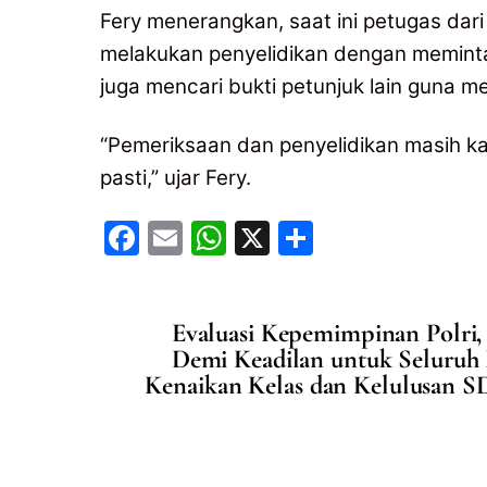
Fery menerangkan, saat ini petugas dar
melakukan penyelidikan dengan meminta
juga mencari bukti petunjuk lain guna me
“Pemeriksaan dan penyelidikan masih ka
pasti,” ujar Fery.
F
E
W
X
S
a
m
h
h
c
ai
at
ar
Evaluasi Kepemimpinan Polri, 
e
l
s
e
Demi Keadilan untuk Seluruh
b
A
Kenaikan Kelas dan Kelulusan SD
o
p
o
p
k