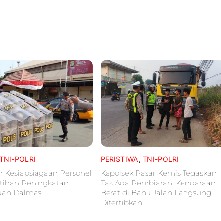
TNI-POLRI
PERISTIWA
,
TNI-POLRI
n Kesiapsiagaan Personel
Kapolsek Pasar Kemis Tegaskan
atihan Peningkatan
Tak Ada Pembiaran, Kendaraan
an Dalmas
Berat di Bahu Jalan Langsung
Ditertibkan