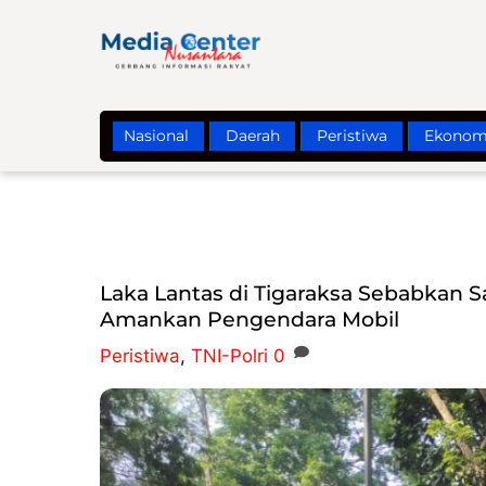
Skip
to
content
Nasional
Daerah
Peristiwa
Ekonom
Laka Lantas di Tigaraksa Sebabkan 
Amankan Pengendara Mobil
Peristiwa
,
TNI-Polri
0