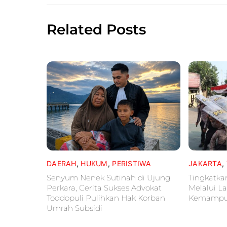
Related Posts
DAERAH
,
HUKUM
,
PERISTIWA
JAKARTA
,
Senyum Nenek Sutinah di Ujung
Tingkatka
Perkara, Cerita Sukses Advokat
Melalui L
Toddopuli Pulihkan Hak Korban
Kemampu
Umrah Subsidi