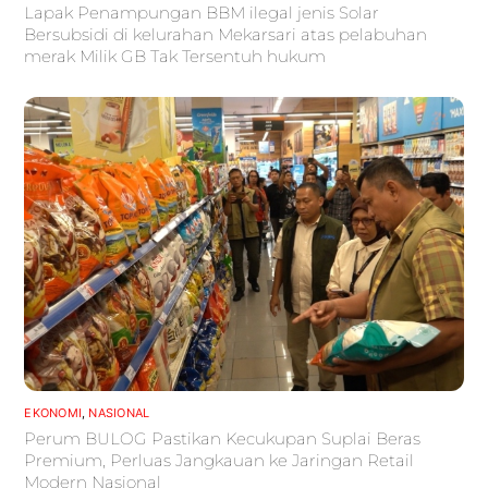
Lapak Penampungan BBM ilegal jenis Solar
Bersubsidi di kelurahan Mekarsari atas pelabuhan
merak Milik GB Tak Tersentuh hukum
EKONOMI
,
NASIONAL
Perum BULOG Pastikan Kecukupan Suplai Beras
Premium, Perluas Jangkauan ke Jaringan Retail
Modern Nasional