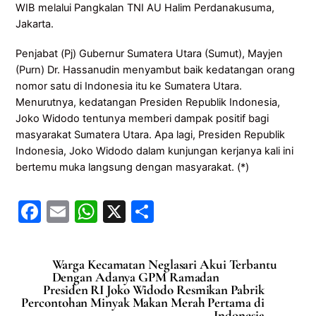
WIB melalui Pangkalan TNI AU Halim Perdanakusuma,
Jakarta.
Penjabat (Pj) Gubernur Sumatera Utara (Sumut), Mayjen
(Purn) Dr. Hassanudin menyambut baik kedatangan orang
nomor satu di Indonesia itu ke Sumatera Utara.
Menurutnya, kedatangan Presiden Republik Indonesia,
Joko Widodo tentunya memberi dampak positif bagi
masyarakat Sumatera Utara. Apa lagi, Presiden Republik
Indonesia, Joko Widodo dalam kunjungan kerjanya kali ini
bertemu muka langsung dengan masyarakat. (*)
F
E
W
X
S
a
m
h
h
c
ai
at
ar
Warga Kecamatan Neglasari Akui Terbantu
e
l
s
e
Dengan Adanya GPM Ramadan
Presiden RI Joko Widodo Resmikan Pabrik
b
A
Percontohan Minyak Makan Merah Pertama di
Indonesia