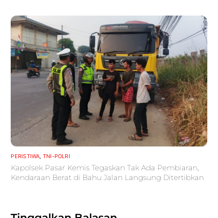
PERISTIWA
,
TNI-POLRI
Kapolsek Pasar Kemis Tegaskan Tak Ada Pembiaran,
Kendaraan Berat di Bahu Jalan Langsung Ditertibkan
Tinggalkan Balasan