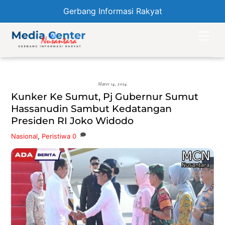
Gerbang Informasi Rakyat
Skip
Men
to
content
Maret 14, 2024
Kunker Ke Sumut, Pj Gubernur Sumut
Hassanudin Sambut Kedatangan
Presiden RI Joko Widodo
Nasional
,
Peristiwa
0