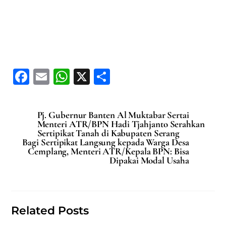
F
E
W
X
S
a
m
h
h
c
ai
at
ar
Pj. Gubernur Banten Al Muktabar Sertai
e
l
s
e
Menteri ATR/BPN Hadi Tjahjanto Serahkan
Sertipikat Tanah di Kabupaten Serang
b
A
Bagi Sertipikat Langsung kepada Warga Desa
Cemplang, Menteri ATR/Kepala BPN: Bisa
o
p
Dipakai Modal Usaha
o
p
k
Related Posts