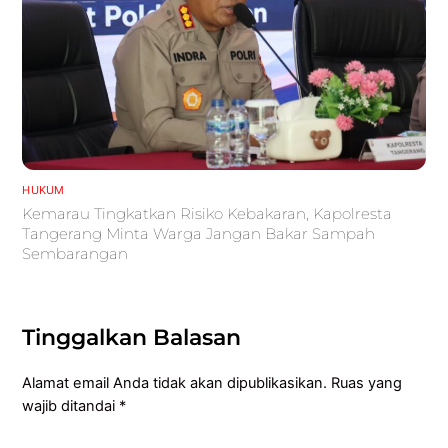
HUKUM
Kemarau Tingkatkan Risiko Kebakaran, Kapolresta
Tangerang Minta Warga Jangan Bakar Sampah
Sembarangan
Tinggalkan Balasan
Alamat email Anda tidak akan dipublikasikan.
Ruas yang
wajib ditandai
*