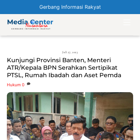
Gerbang Informasi Rakyat
Skip
Men
to
content
Juli 27, 2023
Kunjungi Provinsi Banten, Menteri
ATR/Kepala BPN Serahkan Sertipikat
PTSL, Rumah Ibadah dan Aset Pemda
Hukum
0