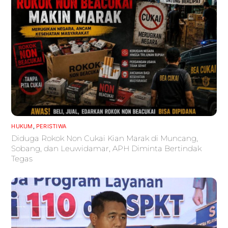
HUKUM
,
PERISTIWA
Diduga Rokok Non Cukai Kian Marak di Muncang,
Sobang, dan Leuwidamar, APH Diminta Bertindak
Tegas