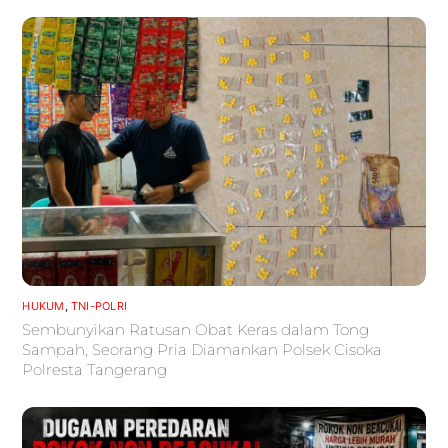
HUKUM
,
TNI-POLRI
Sembunyikan Ratusan Obat Keras dalam Tong
Sampah, Seorang Pria Diamankan Polsek Cisoka
Polresta Tangerang