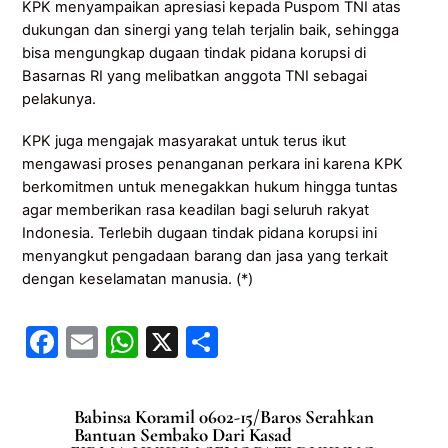
KPK menyampaikan apresiasi kepada Puspom TNI atas
dukungan dan sinergi yang telah terjalin baik, sehingga
bisa mengungkap dugaan tindak pidana korupsi di
Basarnas RI yang melibatkan anggota TNI sebagai
pelakunya.
KPK juga mengajak masyarakat untuk terus ikut
mengawasi proses penanganan perkara ini karena KPK
berkomitmen untuk menegakkan hukum hingga tuntas
agar memberikan rasa keadilan bagi seluruh rakyat
Indonesia. Terlebih dugaan tindak pidana korupsi ini
menyangkut pengadaan barang dan jasa yang terkait
dengan keselamatan manusia. (*)
F
E
W
X
S
a
m
h
h
c
ai
at
ar
Babinsa Koramil 0602-15/Baros Serahkan
e
l
s
e
Bantuan Sembako Dari Kasad