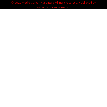
© 2022 Media Center Nusantara All right reserved. Published by
www.mcnnusantara.com