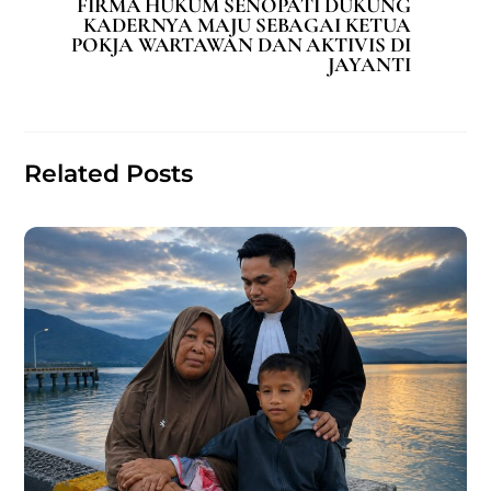
FIRMA HUKUM SENOPATI DUKUNG
b
A
KADERNYA MAJU SEBAGAI KETUA
POKJA WARTAWAN DAN AKTIVIS DI
o
p
JAYANTI
o
p
k
Related Posts