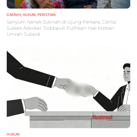
DAERAH
,
HUKUM
,
PERISTIWA
Senyum Nenek Sutinah di Ujung Perkara, Cerita
Sukses Advokat Toddopuli Pulihkan Hak Korban
Umrah Subsidi
HUKUM