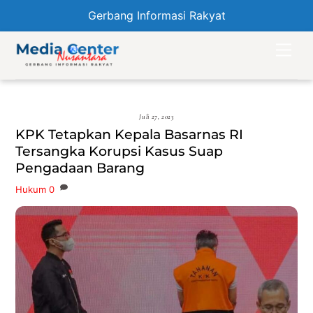
Gerbang Informasi Rakyat
Skip
Men
to
content
Juli 27, 2023
KPK Tetapkan Kepala Basarnas RI
Tersangka Korupsi Kasus Suap
Pengadaan Barang
Hukum
0