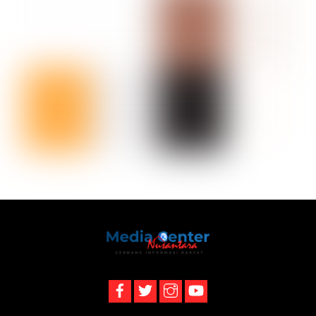
Back
To
Top