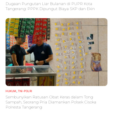
Dugaan Pungutan Liar Bulanan di PUPR Kota
Tangerang: PPPK Dipungut Biaya SKP dan Ekin
HUKUM
,
TNI-POLRI
Sembunyikan Ratusan Obat Keras dalam Tong
Sampah, Seorang Pria Diamankan Polsek Cisoka
Polresta Tangerang