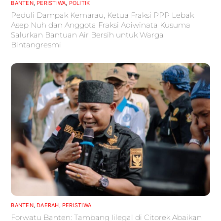
BANTEN
,
PERISTIWA
,
POLITIK
Peduli Dampak Kemarau, Ketua Fraksi PPP Lebak
Asep Nuh dan Anggota Fraksi Adiwinata Kusuma
Salurkan Bantuan Air Bersih untuk Warga
Bintangresmi
BANTEN
,
DAERAH
,
PERISTIWA
Forwatu Banten: Tambang Iilegal di Citorek Abaikan