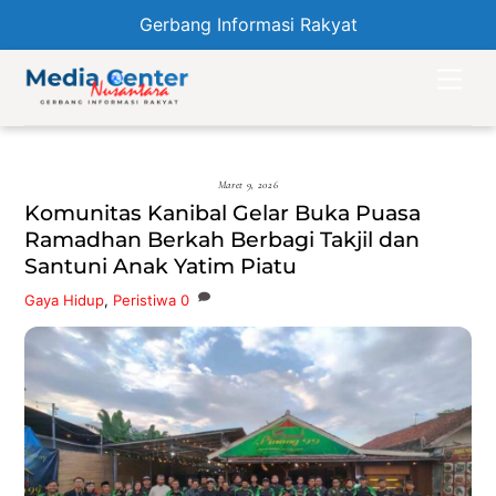
Gerbang Informasi Rakyat
Skip
Men
to
content
Maret 9, 2026
Komunitas Kanibal Gelar Buka Puasa
Ramadhan Berkah Berbagi Takjil dan
Santuni Anak Yatim Piatu
Gaya Hidup
,
Peristiwa
0