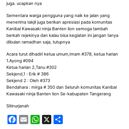
juga. ucapkan nya
Sementara warga pengguna yang naik ke jalan yang
menerima takjil juga berikan apresiasi pada komunitas
Kanibal Kawasaki ninja Banten lion semoga tambah
berkah rejekinya dan kalau bisa kegiatan ini jangan tanya
dibulan ramadhan saja, tutupnya
Acara turut dihadiri ketua umum,Imam #378, ketua harian
1.Ayong #094
Ketua harian 2,Tanu #302
Sekjend,1 : Erik # 386
Sekjend 2 : Oleh #373
Bendahara : mirga # 350 dan Seluruh komunitas Kanibal
Kawasaki ninja Banten lion Se-kabupaten Tangerang
Sitinurjanah
F
E
W
X
S
a
m
h
h