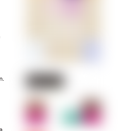
a
n.
a