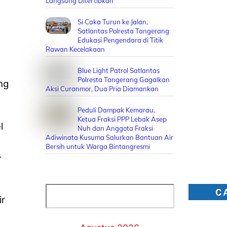
Langsung Ditertibkan
Si Caka Turun ke Jalan,
Satlantas Polresta Tangerang
Edukasi Pengendara di Titik
Rawan Kecelakaan
Blue Light Patrol Satlantas
Polresta Tangerang Gagalkan
ng
Aksi Curanmor, Dua Pria Diamankan
Peduli Dampak Kemarau,
Ketua Fraksi PPP Lebak Asep
l
Nuh dan Anggota Fraksi
Adiwinata Kusuma Salurkan Bantuan Air
Bersih untuk Warga Bintangresmi
-
Cari
C
ir