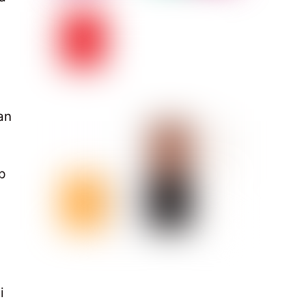
an
p
i