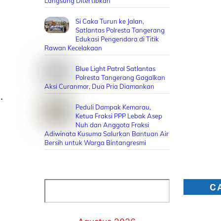
Langsung Ditertibkan
Si Caka Turun ke Jalan,
Satlantas Polresta Tangerang
Edukasi Pengendara di Titik
Rawan Kecelakaan
Blue Light Patrol Satlantas
Polresta Tangerang Gagalkan
Aksi Curanmor, Dua Pria Diamankan
n.
Peduli Dampak Kemarau,
Ketua Fraksi PPP Lebak Asep
Nuh dan Anggota Fraksi
Adiwinata Kusuma Salurkan Bantuan Air
Bersih untuk Warga Bintangresmi
Cari
C