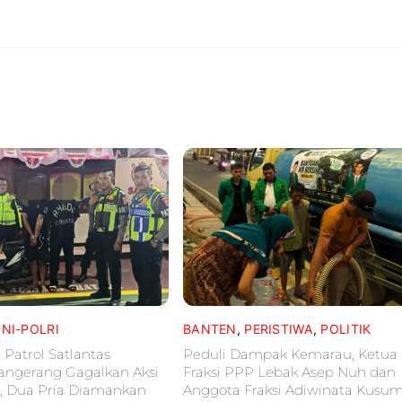
TNI-POLRI
BANTEN
,
PERISTIWA
,
POLITIK
 Patrol Satlantas
Peduli Dampak Kemarau, Ketua
Tangerang Gagalkan Aksi
Fraksi PPP Lebak Asep Nuh dan
, Dua Pria Diamankan
Anggota Fraksi Adiwinata Kusu