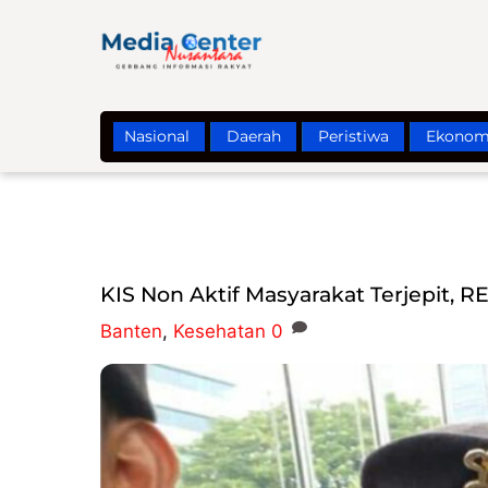
Skip
to
content
Nasional
Daerah
Peristiwa
Ekonom
KIS Non Aktif Masyarakat Terjepit,
Banten
,
Kesehatan
0