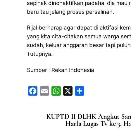
sepihak dinonaktifkan padahal dia mau 
baru tau jelang proses persalinan.
Rijal berharap agar dapat di aktifasi 
yang kita cita-citakan semua warga sert
sudah, keluar anggaran besar tapi pulu
Tutupnya.
Sumber : Rekan Indonesia
F
E
W
X
S
a
m
h
h
c
ai
at
ar
KUPTD II DLHK Angkut Samp
e
l
s
e
Harla Lugas Tv ke 3, H
b
A