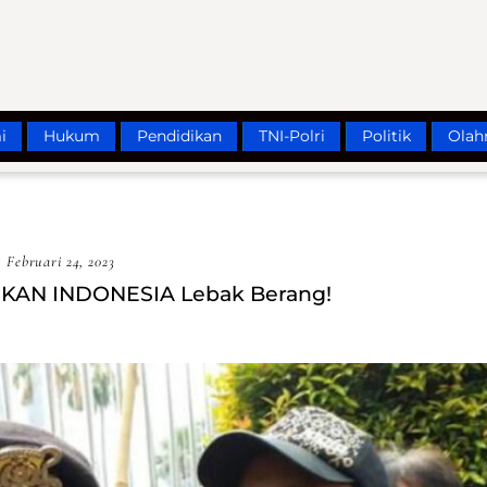
i
Hukum
Pendidikan
TNI-Polri
Politik
Olah
Februari 24, 2023
 REKAN INDONESIA Lebak Berang!