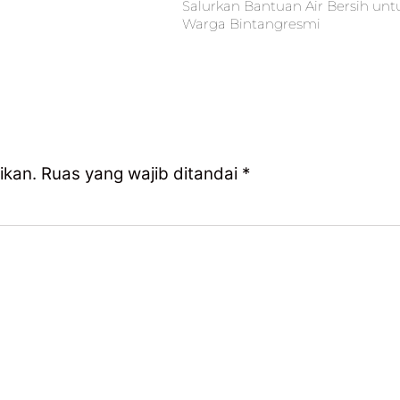
Salurkan Bantuan Air Bersih unt
Warga Bintangresmi
ikan.
Ruas yang wajib ditandai
*