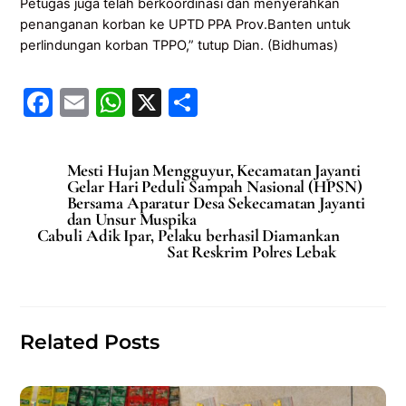
Petugas juga telah berkoordinasi dan menyerahkan
penanganan korban ke UPTD PPA Prov.Banten untuk
perlindungan korban TPPO,” tutup Dian. (Bidhumas)
F
E
W
X
S
a
m
h
h
c
ai
at
ar
Mesti Hujan Mengguyur, Kecamatan Jayanti
e
l
s
e
Gelar Hari Peduli Sampah Nasional (HPSN)
Bersama Aparatur Desa Sekecamatan Jayanti
b
A
dan Unsur Muspika
Cabuli Adik Ipar, Pelaku berhasil Diamankan
o
p
Sat Reskrim Polres Lebak
o
p
k
Related Posts