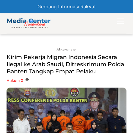
Gerbang Informasi Rakyat
Skip
Men
to
content
Februari 21, 2023
Kirim Pekerja Migran Indonesia Secara
Ilegal ke Arab Saudi, Ditreskrimum Polda
Banten Tangkap Empat Pelaku
Hukum
0