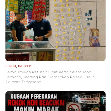
HUKUM
,
TNI-POLRI
Sembunyikan Ratusan Obat Keras dalam Tong
Sampah, Seorang Pria Diamankan Polsek Cisoka
Polresta Tangerang