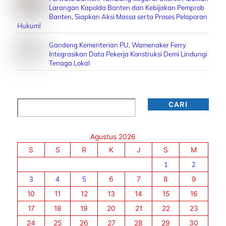
Larangan Kapolda Banten dan Kebijakan Pemprob
Banten, Siapkan Aksi Massa serta Proses Pelaporan
Hukum!
Gandeng Kementerian PU, Wamenaker Ferry
Integrasikan Data Pekerja Konstruksi Demi Lindungi
Tenaga Lokal
Cari
CARI
Agustus 2026
S
S
R
K
J
S
M
1
2
3
4
5
6
7
8
9
10
11
12
13
14
15
16
17
18
19
20
21
22
23
24
25
26
27
28
29
30