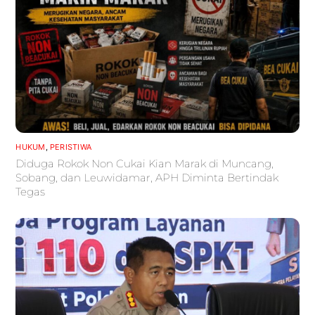
HUKUM
,
PERISTIWA
Diduga Rokok Non Cukai Kian Marak di Muncang,
Sobang, dan Leuwidamar, APH Diminta Bertindak
Tegas