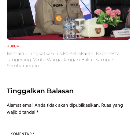
HUKUM
Kemarau Tingkatkan Risiko Kebakaran, Kapolresta
Tangerang Minta Warga Jangan Bakar Sampah
Sembarangan
Tinggalkan Balasan
Alamat email Anda tidak akan dipublikasikan.
Ruas yang
wajib ditandai
*
KOMENTAR
*