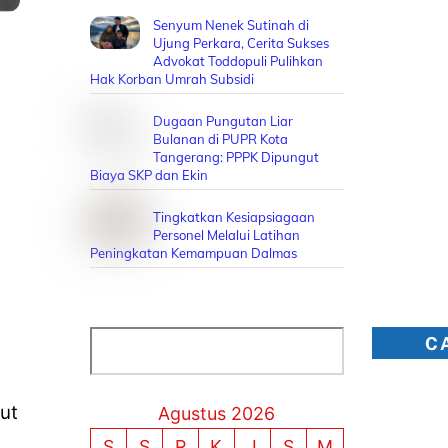
Senyum Nenek Sutinah di
Ujung Perkara, Cerita Sukses
Advokat Toddopuli Pulihkan
Hak Korban Umrah Subsidi
Dugaan Pungutan Liar
Bulanan di PUPR Kota
Tangerang: PPPK Dipungut
Biaya SKP dan Ekin
Tingkatkan Kesiapsiagaan
Personel Melalui Latihan
Peningkatan Kemampuan Dalmas
Cari
C
ut
Agustus 2026
S
S
R
K
J
S
M