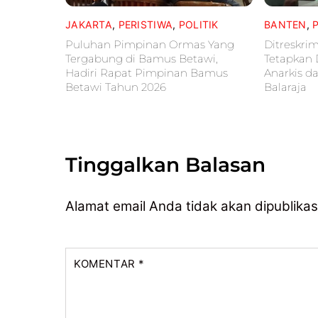
JAKARTA
,
PERISTIWA
,
POLITIK
BANTEN
,
Puluhan Pimpinan Ormas Yang
Ditreskri
Tergabung di Bamus Betawi,
Tetapkan 
Hadiri Rapat Pimpinan Bamus
Anarkis d
Betawi Tahun 2026
Balaraja
Tinggalkan Balasan
Alamat email Anda tidak akan dipublikas
KOMENTAR
*