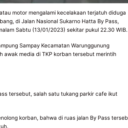
tau motor mengalami kecelakaan terjatuh diduga
lubang, di Jalan Nasional Sukarno Hatta By Pass,
alam Sabtu (13/01/2023) sekitar pukul 22.30 WIB.
ri kampung Sampay Kecamatan Warunggunung
h awak media di TKP korban tersebut merintih
ass tersebut, salah satu tukang parkir cafe ikut
enolong korban, bahwa di ruas jalan By Pass terseb
tuh.