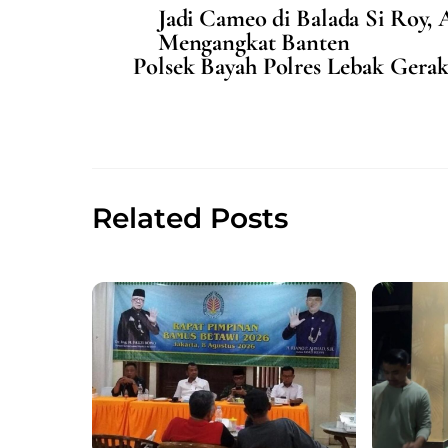
Jadi Cameo di Balada Si Roy,
e
l
s
e
Mengangkat Banten
b
A
Polsek Bayah Polres Lebak Gera
o
p
o
p
k
Related Posts