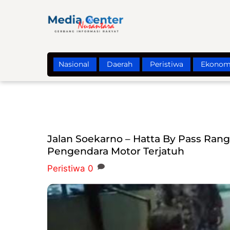
Skip
to
content
Nasional
Daerah
Peristiwa
Ekonom
Jalan Soekarno – Hatta By Pass Ran
Pengendara Motor Terjatuh
Peristiwa
0