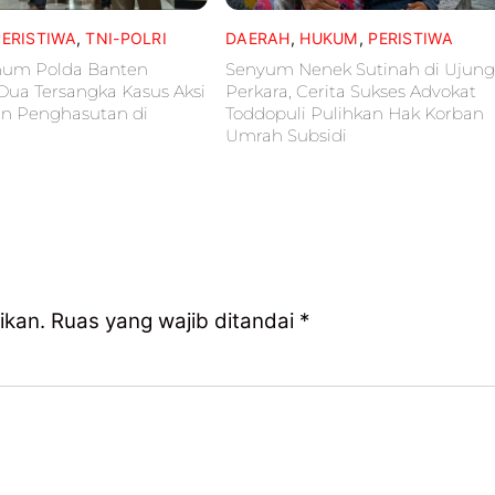
PERISTIWA
,
TNI-POLRI
DAERAH
,
HUKUM
,
PERISTIWA
mum Polda Banten
Senyum Nenek Sutinah di Ujun
Dua Tersangka Kasus Aksi
Perkara, Cerita Sukses Advokat
an Penghasutan di
Toddopuli Pulihkan Hak Korban
Umrah Subsidi
ikan.
Ruas yang wajib ditandai
*