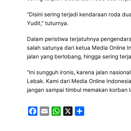
“Disini sering terjadi kendaraan roda du
Yudit,” tuturnya.
Dalam peristiwa terjatuhnya pengendara
salah satunya dari ketua Media Online 
jalan yang berlobang, hingga sering ter
“Ini sungguh ironis, karena jalan nasiona
Lebak. Kami dari Media Online Indonesia,
jangan sampai timbul memakan korban lag
F
E
W
X
S
a
m
h
h
c
ai
at
ar