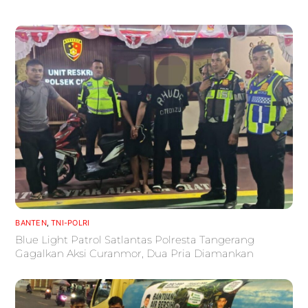
BANTEN
,
TNI-POLRI
Blue Light Patrol Satlantas Polresta Tangerang
Gagalkan Aksi Curanmor, Dua Pria Diamankan