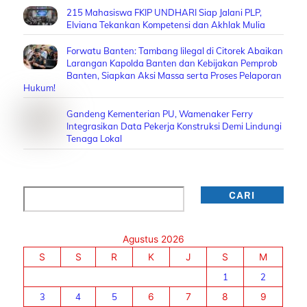
215 Mahasiswa FKIP UNDHARI Siap Jalani PLP,
Elviana Tekankan Kompetensi dan Akhlak Mulia
Forwatu Banten: Tambang Iilegal di Citorek Abaikan
Larangan Kapolda Banten dan Kebijakan Pemprob
Banten, Siapkan Aksi Massa serta Proses Pelaporan
Hukum!
Gandeng Kementerian PU, Wamenaker Ferry
Integrasikan Data Pekerja Konstruksi Demi Lindungi
Tenaga Lokal
Cari
CARI
Agustus 2026
S
S
R
K
J
S
M
1
2
3
4
5
6
7
8
9