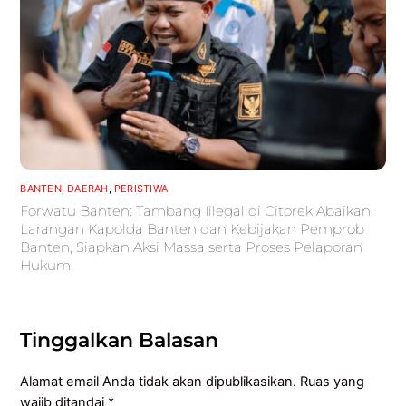
BANTEN
,
DAERAH
,
PERISTIWA
Forwatu Banten: Tambang Iilegal di Citorek Abaikan
Larangan Kapolda Banten dan Kebijakan Pemprob
Banten, Siapkan Aksi Massa serta Proses Pelaporan
Hukum!
Tinggalkan Balasan
Alamat email Anda tidak akan dipublikasikan.
Ruas yang
wajib ditandai
*