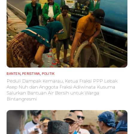
BANTEN
,
PERISTIWA
,
POLITIK
Peduli Dampak Kemarau, Ketua Fraksi PPP Lebak
Asep Nuh dan Anggota Fraksi Adiwinata Kusuma
Salurkan Bantuan Air Bersih untuk Warga
Bintangresmi