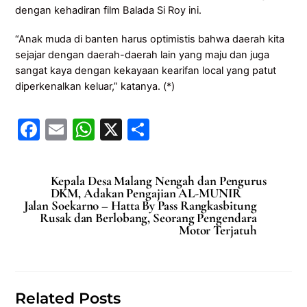
dengan kehadiran film Balada Si Roy ini.
“Anak muda di banten harus optimistis bahwa daerah kita
sejajar dengan daerah-daerah lain yang maju dan juga
sangat kaya dengan kekayaan kearifan local yang patut
diperkenalkan keluar,” katanya. (*)
F
E
W
X
S
a
m
h
h
c
ai
at
ar
Kepala Desa Malang Nengah dan Pengurus
e
l
s
e
DKM, Adakan Pengajian AL-MUNIR
Jalan Soekarno – Hatta By Pass Rangkasbitung
b
A
Rusak dan Berlobang, Seorang Pengendara
Motor Terjatuh
o
p
o
p
k
Related Posts