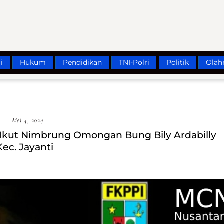
i
Hukum
Pendidikan
TNI-Polri
Politik
Olah
Mei 4, 2024
 Ikut Nimbrung Omongan Bung Bily Ardabilly
ec. Jayanti