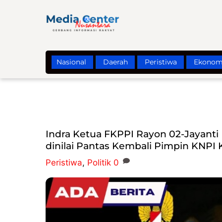
Skip
to
content
Nasional
Daerah
Peristiwa
Ekonom
Indra Ketua FKPPI Rayon 02-Jayanti
dinilai Pantas Kembali Pimpin KNPI K
Peristiwa
,
Politik
0