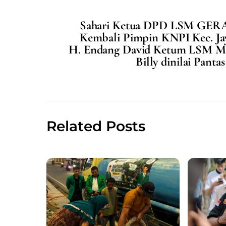
c
ai
at
ar
Sahari Ketua DPD LSM GERAK 
e
l
s
e
Kembali Pimpin KNPI Kec. Ja
b
A
H. Endang David Ketum LSM 
o
p
Billy dinilai Pan
o
p
k
Related Posts