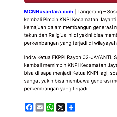
MCNNusantara.com
| Tangerang – Sosok
kembali Pimpin KNPI Kecamatan Jayanti 
kemajuan dalam membangun generasi mud
tekun dan Religius ini di yakini bisa
perkembangan yang terjadi di wilayaya
Indra Ketua FKPPI Rayon 02-JAYANTI. S
kembali memimpin KNPI Kecamatan Jayan
bisa di sapa menjadi Ketua KNPI lagi, so
sangat yakin bisa membawa generasi m
perkembangan yang terjadi..”
F
E
W
X
S
a
m
h
h