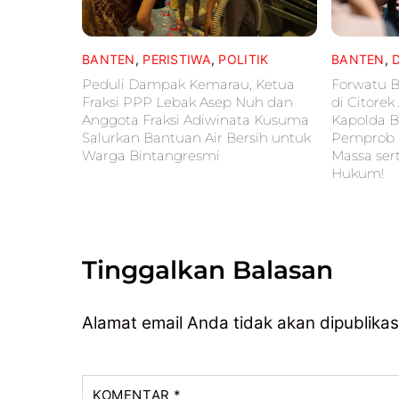
BANTEN
,
PERISTIWA
,
POLITIK
BANTEN
,
Peduli Dampak Kemarau, Ketua
Forwatu B
Fraksi PPP Lebak Asep Nuh dan
di Citore
Anggota Fraksi Adiwinata Kusuma
Kapolda B
Salurkan Bantuan Air Bersih untuk
Pemprob B
Warga Bintangresmi
Massa ser
Hukum!
Tinggalkan Balasan
Alamat email Anda tidak akan dipublikas
KOMENTAR
*