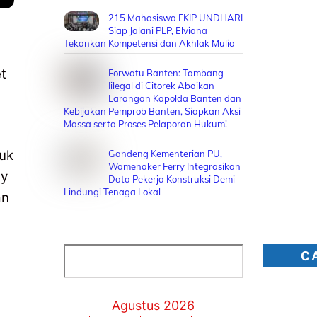
215 Mahasiswa FKIP UNDHARI
Siap Jalani PLP, Elviana
Tekankan Kompetensi dan Akhlak Mulia
t
Forwatu Banten: Tambang
Iilegal di Citorek Abaikan
Larangan Kapolda Banten dan
Kebijakan Pemprob Banten, Siapkan Aksi
Massa serta Proses Pelaporan Hukum!
uk
Gandeng Kementerian PU,
Wamenaker Ferry Integrasikan
ly
Data Pekerja Konstruksi Demi
Lindungi Tenaga Lokal
an
Cari
C
Agustus 2026