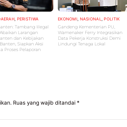
DAERAH
,
PERISTIWA
EKONOMI
,
NASIONAL
,
POLITIK
anten: Tambang Iilegal
Gandeng Kementerian PU,
k Abaikan Larangan
Wamenaker Ferry Integrasikan
anten dan Kebijakan
Data Pekerja Konstruksi Demi
anten, Siapkan Aksi
Lindungi Tenaga Lokal
ta Proses Pelaporan
ikan.
Ruas yang wajib ditandai
*