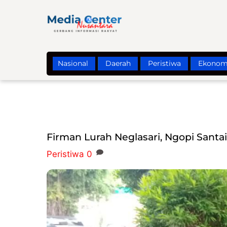
Skip
to
content
Nasional
Daerah
Peristiwa
Ekonom
Firman Lurah Neglasari, Ngopi Santa
Peristiwa
0