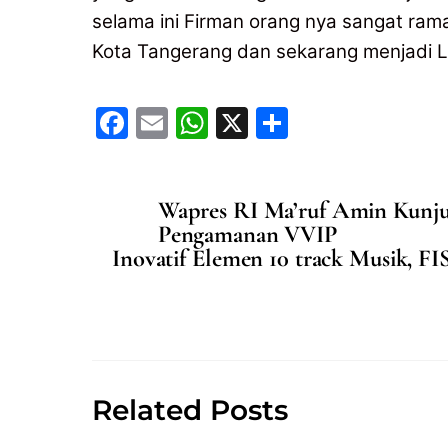
selama ini Firman orang nya sangat ram
Kota Tangerang dan sekarang menjadi Lu
F
E
W
X
S
a
m
h
h
c
ai
at
ar
Wapres RI Ma’ruf Amin Kunju
e
l
s
e
Pengamanan VVIP
b
A
Inovatif Elemen 10 track Musik
o
p
o
p
k
Related Posts