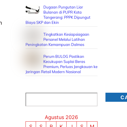
Dugaan Pungutan Liar
Bulanan di PUPR Kota
Tangerang: PPPK Dipungut
h
Biaya SKP dan Ekin
Tingkatkan Kesiapsiagaan
Personel Melalui Latihan
Peningkatan Kemampuan Dalmas
Perum BULOG Pastikan
Kecukupan Suplai Beras
Premium, Perluas Jangkauan ke
Jaringan Retail Modern Nasional
Cari
C
Agustus 2026
a
S
S
R
K
J
S
M