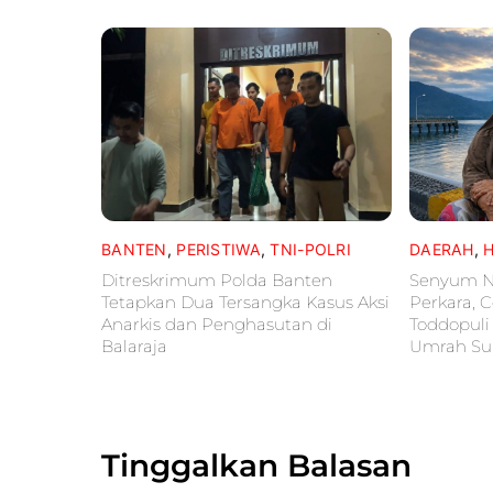
BANTEN
,
PERISTIWA
,
TNI-POLRI
DAERAH
,
Ditreskrimum Polda Banten
Senyum Ne
Tetapkan Dua Tersangka Kasus Aksi
Perkara, C
Anarkis dan Penghasutan di
Toddopuli
Balaraja
Umrah Su
Tinggalkan Balasan