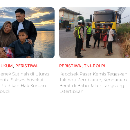
HUKUM
,
PERISTIWA
PERISTIWA
,
TNI-POLRI
nek Sutinah di Ujung
Kapolsek Pasar Kemis Tegaskan
erita Sukses Advokat
Tak Ada Pembiaran, Kendaraan
 Pulihkan Hak Korban
Berat di Bahu Jalan Langsung
bsidi
Ditertibkan