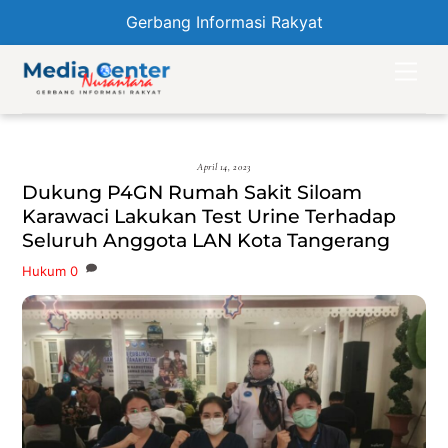
Gerbang Informasi Rakyat
Skip
Men
to
content
April 14, 2023
Dukung P4GN Rumah Sakit Siloam
Karawaci Lakukan Test Urine Terhadap
Seluruh Anggota LAN Kota Tangerang
Hukum
0