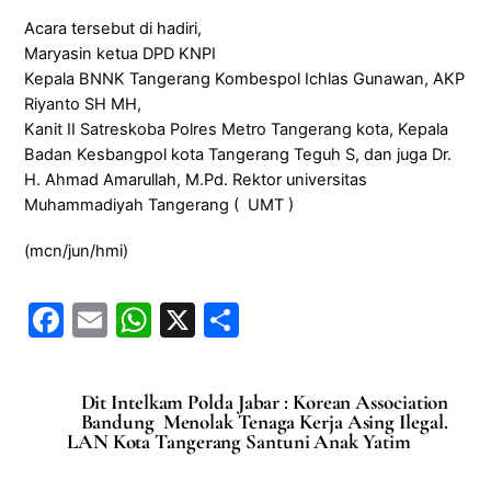
Acara tersebut di hadiri,
Maryasin ketua DPD KNPI
Kepala BNNK Tangerang Kombespol Ichlas Gunawan, AKP
Riyanto SH MH,
Kanit II Satreskoba Polres Metro Tangerang kota, Kepala
Badan Kesbangpol kota Tangerang Teguh S, dan juga Dr.
H. Ahmad Amarullah, M.Pd. Rektor universitas
Muhammadiyah Tangerang ( UMT )
(mcn/jun/hmi)
F
E
W
X
S
a
m
h
h
c
ai
at
ar
Dit Intelkam Polda Jabar : Korean Association
e
l
s
e
Bandung Menolak Tenaga Kerja Asing Ilegal.
LAN Kota Tangerang Santuni Anak Yatim
b
A