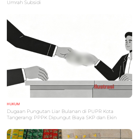
Umrah Subsidi
HUKUM
Dugaan Pungutan Liar Bulanan di PUPR Kota
Tangerang: PPPK Dipungut Biaya SKP dan Ekin