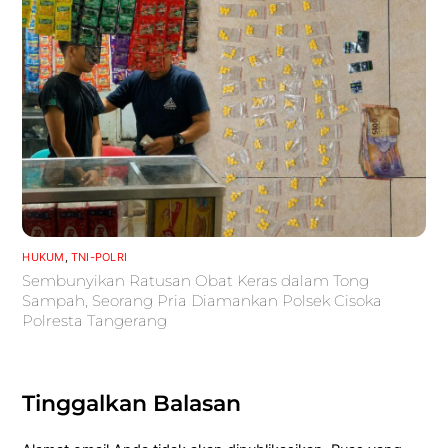
HUKUM
,
TNI-POLRI
Sembunyikan Ratusan Obat Keras dalam Tong
Sampah, Seorang Pria Diamankan Polsek Cisoka
Polresta Tangerang
Tinggalkan Balasan