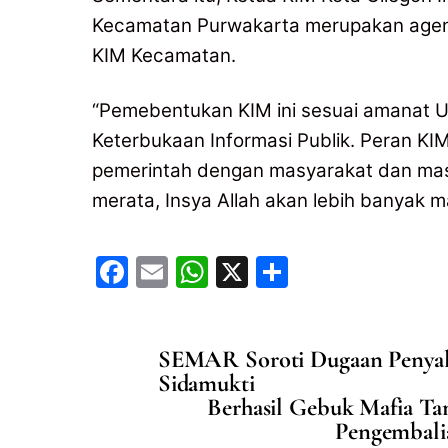
Kecamatan Purwakarta merupakan agen
KIM Kecamatan.
“Pemebentukan KIM ini sesuai amanat
Keterbukaan Informasi Publik. Peran KIM 
pemerintah dengan masyarakat dan masy
merata, Insya Allah akan lebih banyak
F
E
W
X
S
a
m
h
h
c
ai
at
ar
SEMAR Soroti Dugaan Penyal
e
l
s
e
Sidamukti
b
A
Berhasil Gebuk Mafia T
o
p
Pengembalia