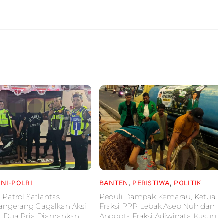
TNI-POLRI
BANTEN
,
PERISTIWA
,
POLITIK
 Patrol Satlantas
Peduli Dampak Kemarau, Ketua
Tangerang Gagalkan Aksi
Fraksi PPP Lebak Asep Nuh dan
, Dua Pria Diamankan
Anggota Fraksi Adiwinata Kusu