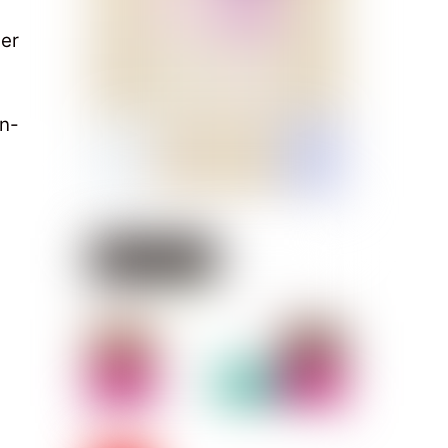
ber
an-
n