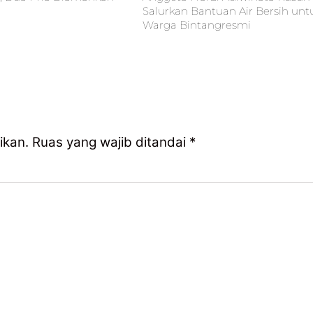
Salurkan Bantuan Air Bersih unt
Warga Bintangresmi
ikan.
Ruas yang wajib ditandai
*