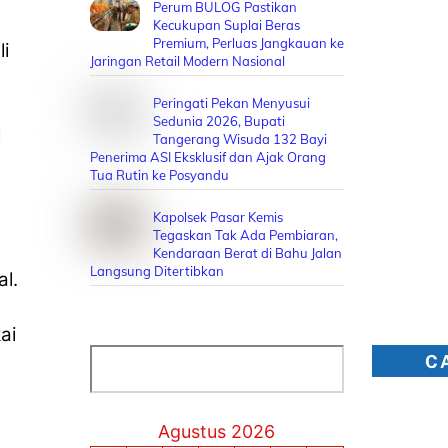
Perum BULOG Pastikan
Kecukupan Suplai Beras
Premium, Perluas Jangkauan ke
i
Jaringan Retail Modern Nasional
Peringati Pekan Menyusui
Sedunia 2026, Bupati
M
Tangerang Wisuda 132 Bayi
Penerima ASI Eksklusif dan Ajak Orang
Tua Rutin ke Posyandu
Kapolsek Pasar Kemis
Tegaskan Tak Ada Pembiaran,
Kendaraan Berat di Bahu Jalan
Langsung Ditertibkan
l.
ai
Cari
C
Agustus 2026