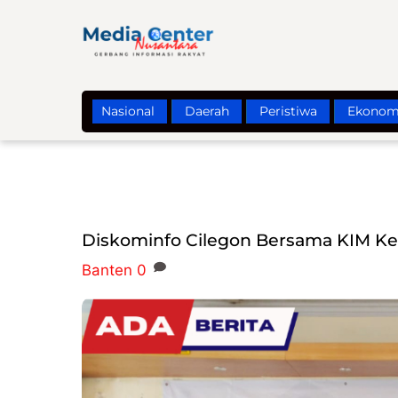
Skip
to
content
Nasional
Daerah
Peristiwa
Ekonom
Diskominfo Cilegon Bersama KIM Ke
Banten
0