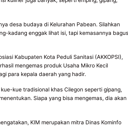
si kuliner juga banyak, seperti emping, gipang,
nya desa budaya di Kelurahan Pabean. Silahkan
ng-kadang enggak lihat isi, tapi kemasannya bagu
iasi Kabupaten Kota Peduli Sanitasi (AKKOPSI),
erhasil mengemas produk Usaha Mikro Kecil
i para kepala daerah yang hadir.
ue-kue tradisional khas Cilegon seperti gipang,
tu menentukan. Siapa yang bisa mengemas, dia akan
mengatakan, KIM merupakan mitra Dinas Kominfo