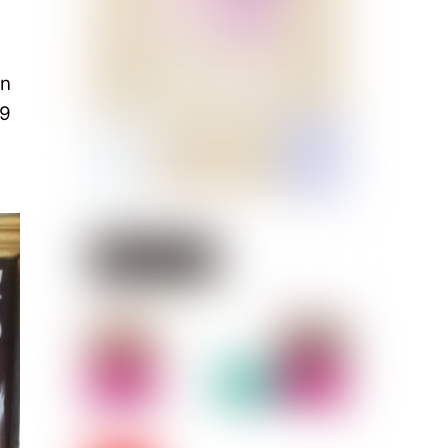
an
09