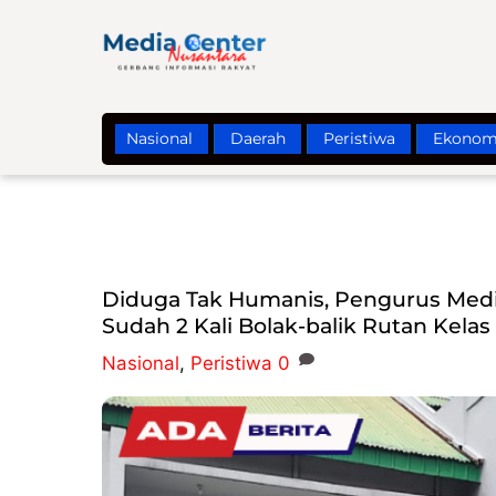
Skip
to
content
Nasional
Daerah
Peristiwa
Ekonom
Diduga Tak Humanis, Pengurus Media
Sudah 2 Kali Bolak-balik Rutan Kelas
Nasional
,
Peristiwa
0