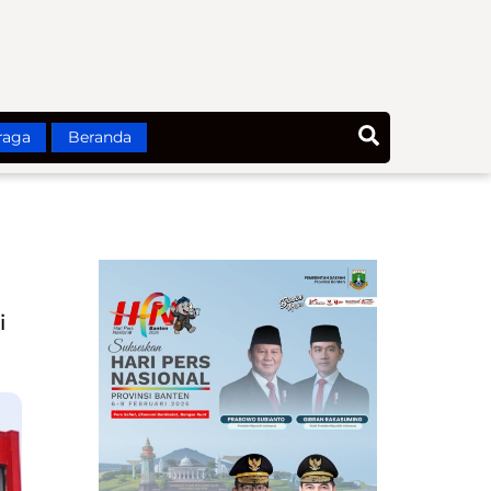
Search
raga
Beranda
i