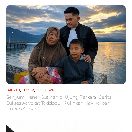
DAERAH
,
HUKUM
,
PERISTIWA
Senyum Nenek Sutinah di Ujung Perkara, Cerita
Sukses Advokat Toddopuli Pulihkan Hak Korban
Umrah Subsidi