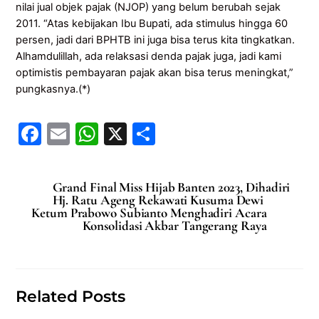
nilai jual objek pajak (NJOP) yang belum berubah sejak
2011. “Atas kebijakan Ibu Bupati, ada stimulus hingga 60
persen, jadi dari BPHTB ini juga bisa terus kita tingkatkan.
Alhamdulillah, ada relaksasi denda pajak juga, jadi kami
optimistis pembayaran pajak akan bisa terus meningkat,”
pungkasnya.(*)
F
E
W
X
S
a
m
h
h
c
ai
at
ar
Grand Final Miss Hijab Banten 2023, Dihadiri
e
l
s
e
Hj. Ratu Ageng Rekawati Kusuma Dewi
Ketum Prabowo Subianto Menghadiri Acara
b
A
Konsolidasi Akbar Tangerang Raya
o
p
o
p
k
Related Posts