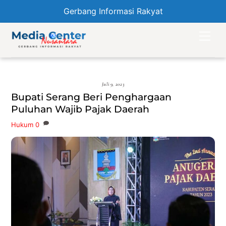
Gerbang Informasi Rakyat
Skip
Men
to
content
Juli 9, 2023
Bupati Serang Beri Penghargaan
Puluhan Wajib Pajak Daerah
Hukum
0