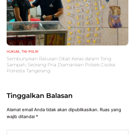
HUKUM
,
TNI-POLRI
Sembunyikan Ratusan Obat Keras dalam Tong
Sampah, Seorang Pria Diamankan Polsek Cisoka
Polresta Tangerang
Tinggalkan Balasan
Alamat email Anda tidak akan dipublikasikan.
Ruas yang
wajib ditandai
*