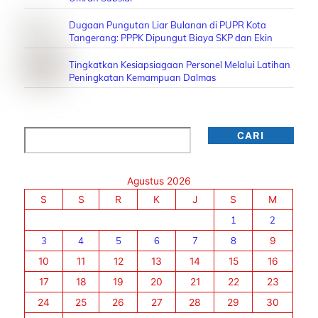
Dugaan Pungutan Liar Bulanan di PUPR Kota
Tangerang: PPPK Dipungut Biaya SKP dan Ekin
Tingkatkan Kesiapsiagaan Personel Melalui Latihan
Peningkatan Kemampuan Dalmas
Cari
CARI
Agustus 2026
S
S
R
K
J
S
M
1
2
3
4
5
6
7
8
9
10
11
12
13
14
15
16
17
18
19
20
21
22
23
24
25
26
27
28
29
30