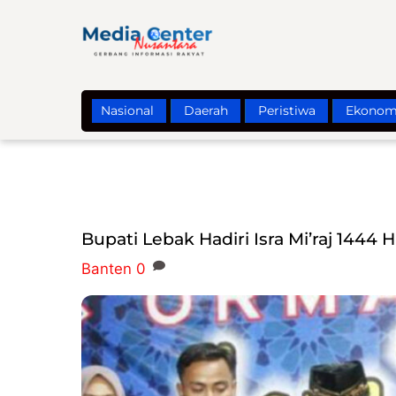
Skip
to
content
Nasional
Daerah
Peristiwa
Ekonom
Bupati Lebak Hadiri Isra Mi’raj 1444
Banten
0