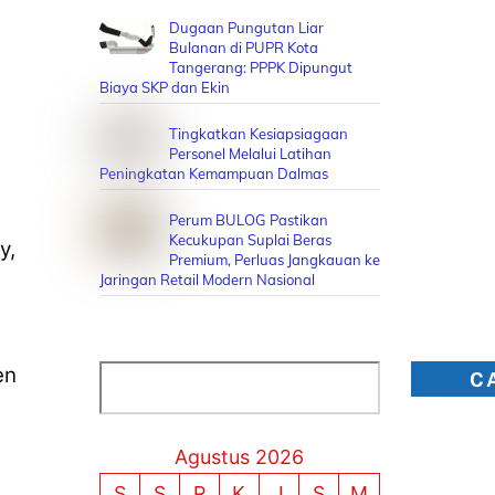
Dugaan Pungutan Liar
Bulanan di PUPR Kota
Tangerang: PPPK Dipungut
Biaya SKP dan Ekin
Tingkatkan Kesiapsiagaan
Personel Melalui Latihan
Peningkatan Kemampuan Dalmas
Perum BULOG Pastikan
Kecukupan Suplai Beras
y,
Premium, Perluas Jangkauan ke
Jaringan Retail Modern Nasional
en
Cari
C
Agustus 2026
S
S
R
K
J
S
M