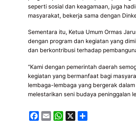
seperti sosial dan keagamaan, juga had
masyarakat, bekerja sama dengan Dinke
Sementara itu, Ketua Umum Ormas Jar
dengan program dan kegiatan yang dimil
dan berkontribusi terhadap pembangun
“Kami dengan pemerintah daerah semoga 
kegiatan yang bermanfaat bagi masyara
lembaga-lembaga yang bergerak dalam k
melestarikan seni budaya peninggalan le
F
E
W
X
S
a
m
h
h
c
ai
at
ar