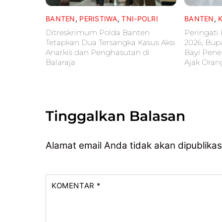
BANTEN
,
PERISTIWA
,
TNI-POLRI
BANTEN
,
Ditreskrimum Polda Banten
Peringati
Tetapkan Dua Tersangka Kasus Aksi
2026, Bup
Anarkis dan Penghasutan di
Bayi Pene
Balaraja
Ajak Oran
Tinggalkan Balasan
Alamat email Anda tidak akan dipublikas
KOMENTAR
*