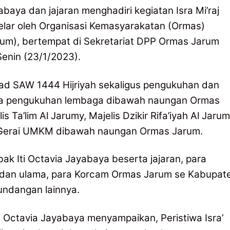
abaya dan jajaran menghadiri kegiatan Isra Mi’raj
ar oleh Organisasi Kemasyarakatan (Ormas)
rum), bertempat di Sekretariat DPP Ormas Jarum
enin (23/1/2023).
mad SAW 1444 Hijriyah sekaligus pengukuhan dan
rta pengukuhan lembaga dibawah naungan Ormas
Ta’lim Al Jarumy, Majelis Dzikir Rifa’iyah Al Jarum
 Gerai UMKM dibawah naungan Ormas Jarum.
bak Iti Octavia Jayabaya beserta jajaran, para
ma dan ulama, para Korcam Ormas Jarum se Kabupat
undangan lainnya.
i Octavia Jayabaya menyampaikan, Peristiwa Isra’