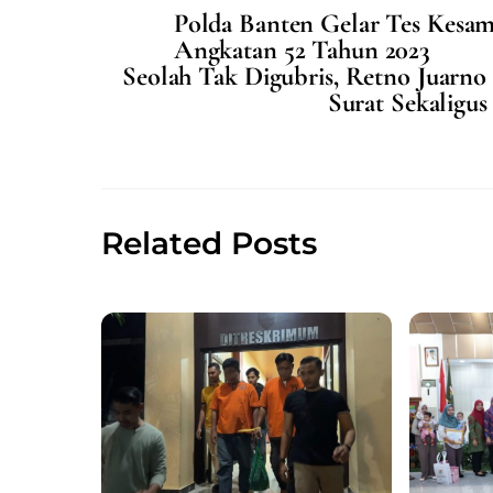
Polda Banten Gelar Tes Kesam
e
l
s
e
Angkatan 52 Tahun 2023
b
A
Seolah Tak Digubris, Retno Juar
o
p
Surat Sekaligus
o
p
k
Related Posts