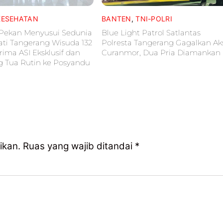
KESEHATAN
BANTEN
,
TNI-POLRI
 Pekan Menyusui Sedunia
Blue Light Patrol Satlantas
ati Tangerang Wisuda 132
Polresta Tangerang Gagalkan Ak
rima ASI Eksklusif dan
Curanmor, Dua Pria Diamankan
g Tua Rutin ke Posyandu
ikan.
Ruas yang wajib ditandai
*