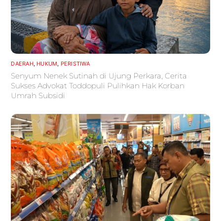
DAERAH
,
HUKUM
,
PERISTIWA
Senyum Nenek Sutinah di Ujung Perkara, Cerita
Sukses Advokat Toddopuli Pulihkan Hak Korban
Umrah Subsidi