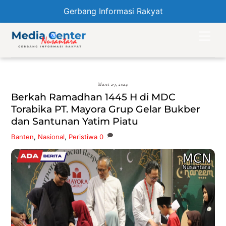
Gerbang Informasi Rakyat
Skip
Men
to
content
Maret 29, 2024
Berkah Ramadhan 1445 H di MDC
Torabika PT. Mayora Grup Gelar Bukber
dan Santunan Yatim Piatu
Banten
,
Nasional
,
Peristiwa
0