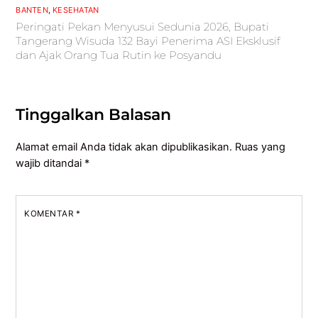
BANTEN
,
KESEHATAN
Peringati Pekan Menyusui Sedunia 2026, Bupati
Tangerang Wisuda 132 Bayi Penerima ASI Eksklusif
dan Ajak Orang Tua Rutin ke Posyandu
Tinggalkan Balasan
Alamat email Anda tidak akan dipublikasikan.
Ruas yang
wajib ditandai
*
KOMENTAR
*