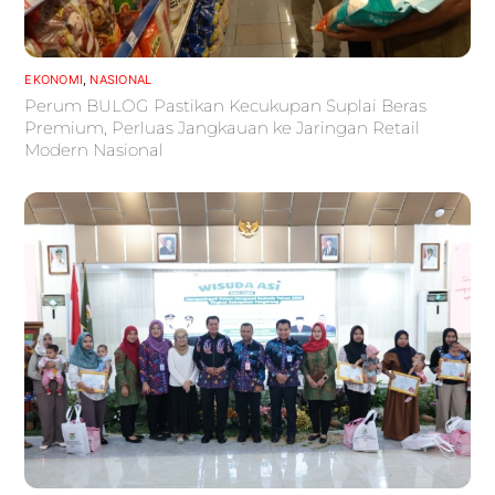
EKONOMI
,
NASIONAL
Perum BULOG Pastikan Kecukupan Suplai Beras
Premium, Perluas Jangkauan ke Jaringan Retail
Modern Nasional