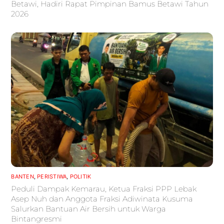
Betawi, Hadiri Rapat Pimpinan Bamus Betawi Tahun
2026
BANTEN
,
PERISTIWA
,
POLITIK
Peduli Dampak Kemarau, Ketua Fraksi PPP Lebak
Asep Nuh dan Anggota Fraksi Adiwinata Kusuma
Salurkan Bantuan Air Bersih untuk Warga
Bintangresmi