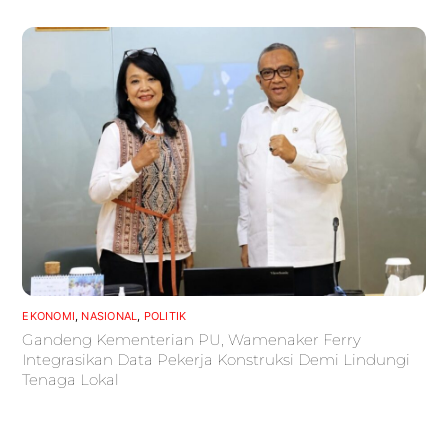
EKONOMI
,
NASIONAL
,
POLITIK
Gandeng Kementerian PU, Wamenaker Ferry
Integrasikan Data Pekerja Konstruksi Demi Lindungi
Tenaga Lokal