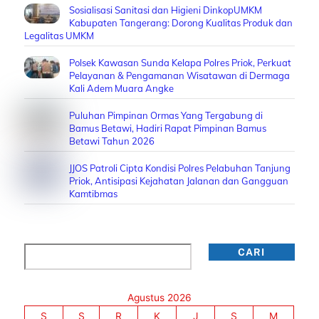
Sosialisasi Sanitasi dan Higieni DinkopUMKM
Kabupaten Tangerang: Dorong Kualitas Produk dan
Legalitas UMKM
Polsek Kawasan Sunda Kelapa Polres Priok, Perkuat
Pelayanan & Pengamanan Wisatawan di Dermaga
Kali Adem Muara Angke
Puluhan Pimpinan Ormas Yang Tergabung di
Bamus Betawi, Hadiri Rapat Pimpinan Bamus
Betawi Tahun 2026
JJOS Patroli Cipta Kondisi Polres Pelabuhan Tanjung
Priok, Antisipasi Kejahatan Jalanan dan Gangguan
Kamtibmas
Cari
CARI
Agustus 2026
S
S
R
K
J
S
M