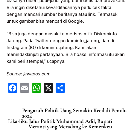
biasanya diberi judul-judul yang bombastis dan provokatif.
Bila ingin diketahui kevaliditasannya perlu cek fakta
dengan mencari sumber beritanya atau link. Termasuk
untuk gambar bisa mencari di Google.
“Bisa juga dengan masuk ke medsos milik Diskominfo
Jateng. Pada Twitter dengan kominfo_jateng, dan di
Instagram (IG) di kominfo.jateng. Kami akan
menindaklanjuti pertanyaan. Bila hoaks, informasi itu akan
kami beri stempel,” ucapnya.
Source: jawapos.com
F
E
W
X
S
a
m
h
h
c
ai
at
ar
Pengaruh Politik Uang Semakin Kecil di Pemilu
e
l
s
e
2024
Lika-liku Jalur Politik Muhammad Adil, Bupati
b
A
Meranti yang Meradang ke Kemenkeu