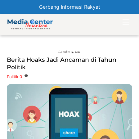
Gerbang Informasi Rakyat
Skip
Men
to
content
Desember 14, 2022
Berita Hoaks Jadi Ancaman di Tahun
Politik
Politik
0