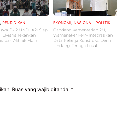
L
,
PENDIDIKAN
EKONOMI
,
NASIONAL
,
POLITIK
iswa FKIP UNDHARI Siap
Gandeng Kementerian PU,
P, Elviana Tekankan
Wamenaker Ferry Integrasikan
i dan Akhlak Mulia
Data Pekerja Konstruksi Demi
Lindungi Tenaga Lokal
ikan.
Ruas yang wajib ditandai
*