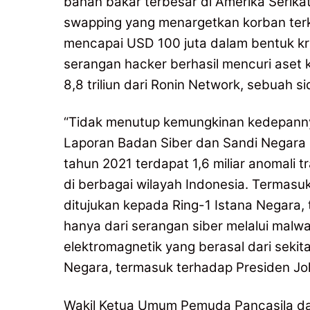
bahan bakar terbesar di Amerika Serikat
swapping yang menargetkan korban terke
mencapai USD 100 juta dalam bentuk kr
serangan hacker berhasil mencuri aset kr
8,8 triliun dari Ronin Network, sebuah s
“Tidak menutup kemungkinan kedepanny
Laporan Badan Siber dan Sandi Negar
tahun 2021 terdapat 1,6 miliar anomali t
di berbagai wilayah Indonesia. Termasuk
ditujukan kepada Ring-1 Istana Negara,
hanya dari serangan siber melalui malw
elektromagnetik yang berasal dari sekit
Negara, termasuk terhadap Presiden Jo
Wakil Ketua Umum Pemuda Pancasila da