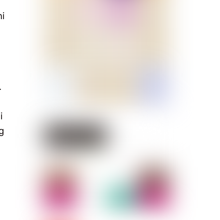
i
.
i
g