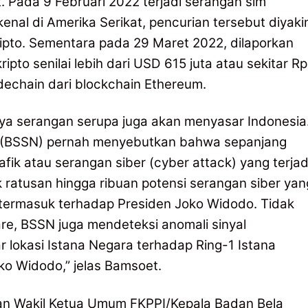
. Pada 9 Februari 2022 terjadi serangan sim
nal di Amerika Serikat, pencurian tersebut diyakin
ipto. Sementara pada 29 Maret 2022, dilaporkan
ipto senilai lebih dari USD 615 juta atau sekitar Rp
idechain dari blockchain Ethereum.
a serangan serupa juga akan menyasar Indonesia
a (BSSN) pernah menyebutkan bahwa sepanjang
rafik atau serangan siber (cyber attack) yang terjad
 ratusan hingga ribuan potensi serangan siber yan
 termasuk terhadap Presiden Joko Widodo. Tidak
are, BSSN juga mendeteksi anomali sinyal
ar lokasi Istana Negara terhadap Ring-1 Istana
ko Widodo,” jelas Bamsoet.
n Wakil Ketua Umum FKPPI/Kepala Badan Bela