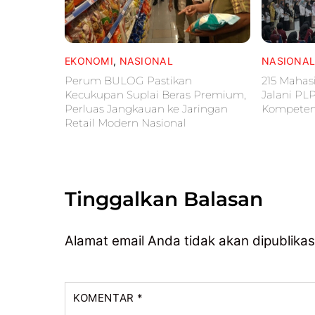
EKONOMI
,
NASIONAL
NASIONA
Perum BULOG Pastikan
215 Mahas
Kecukupan Suplai Beras Premium,
Jalani PL
Perluas Jangkauan ke Jaringan
Kompetens
Retail Modern Nasional
Tinggalkan Balasan
Alamat email Anda tidak akan dipublikas
KOMENTAR
*