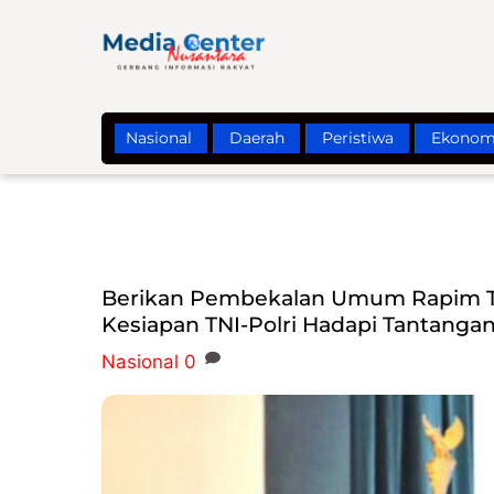
Skip
to
content
Nasional
Daerah
Peristiwa
Ekonom
Berikan Pembekalan Umum Rapim TN
Kesiapan TNI-Polri Hadapi Tantangan
Nasional
0