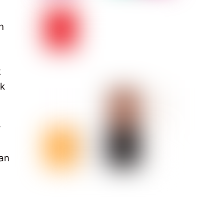
n
t
ak
r
kan