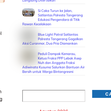
Langsung Ditertibkan
Si Caka Turun ke Jalan,
Satlantas Polresta Tangerang
Edukasi Pengendara di Titik
Rawan Kecelakaan
l
Blue Light Patrol Satlantas
Polresta Tangerang Gagalkan
Aksi Curanmor, Dua Pria Diamankan
Peduli Dampak Kemarau,
Ketua Fraksi PPP Lebak Asep
Nuh dan Anggota Fraksi
Adiwinata Kusuma Salurkan Bantuan Air
Bersih untuk Warga Bintangresmi
n
Cari
C
g