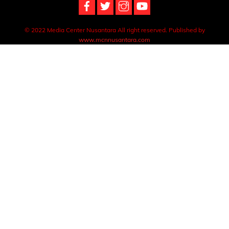
© 2022 Media Center Nusantara All right reserved. Published by
www.mcnnusantara.com