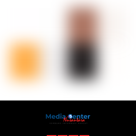
Back
To
Top