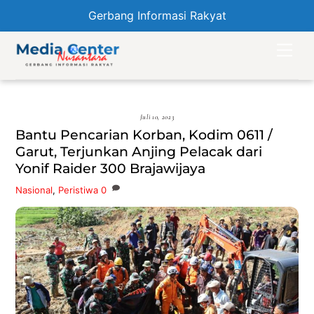
Gerbang Informasi Rakyat
Skip
Men
to
content
Juli 10, 2023
Bantu Pencarian Korban, Kodim 0611 /
Garut, Terjunkan Anjing Pelacak dari
Yonif Raider 300 Brajawijaya
Nasional
,
Peristiwa
0