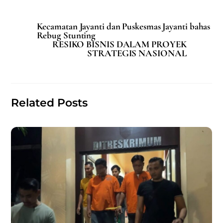
a
m
h
h
c
ai
at
ar
Kecamatan Jayanti dan Puskesmas Jayanti bahas
e
l
s
e
Rebug Stunting
RESIKO BISNIS DALAM PROYEK
b
A
STRATEGIS NASIONAL
o
p
o
p
k
Related Posts