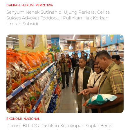
DAERAH
,
HUKUM
,
PERISTIWA
Senyum Nenek Sutinah di Ujung Perkara, Cerita
Sukses Advokat Toddopuli Pulihkan Hak Korban
Umrah Subsidi
EKONOMI
,
NASIONAL
Perum BULOG Pastikan Kecukupan Suplai Beras