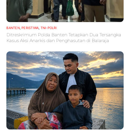
BANTEN
,
PERISTIWA
,
TNI-POLRI
Ditreskrimum Polda Banten Tetapkan Dua Tersangka
Kasus Aksi Anarkis dan Penghasutan di Balaraja