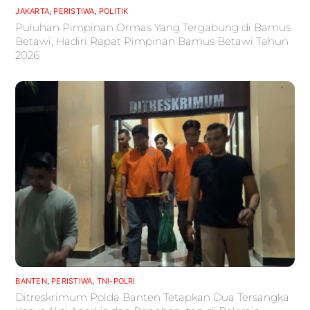
JAKARTA
,
PERISTIWA
,
POLITIK
Puluhan Pimpinan Ormas Yang Tergabung di Bamus
Betawi, Hadiri Rapat Pimpinan Bamus Betawi Tahun
2026
BANTEN
,
PERISTIWA
,
TNI-POLRI
Ditreskrimum Polda Banten Tetapkan Dua Tersangka