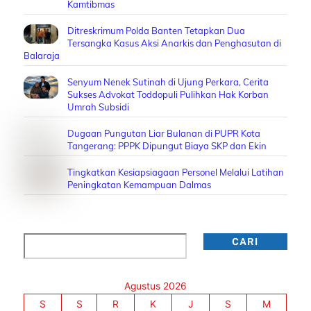
Kamtibmas
Ditreskrimum Polda Banten Tetapkan Dua
Tersangka Kasus Aksi Anarkis dan Penghasutan di
Balaraja
Senyum Nenek Sutinah di Ujung Perkara, Cerita
Sukses Advokat Toddopuli Pulihkan Hak Korban
Umrah Subsidi
Dugaan Pungutan Liar Bulanan di PUPR Kota
Tangerang: PPPK Dipungut Biaya SKP dan Ekin
Tingkatkan Kesiapsiagaan Personel Melalui Latihan
Peningkatan Kemampuan Dalmas
Cari
CARI
Agustus 2026
S
S
R
K
J
S
M