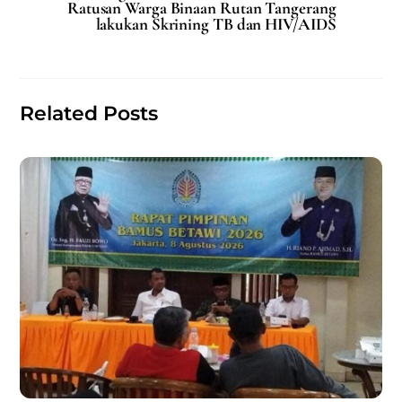
b
A
Ratusan Warga Binaan Rutan Tangerang
lakukan Skrining TB dan HIV/AIDS
o
p
o
p
k
Related Posts