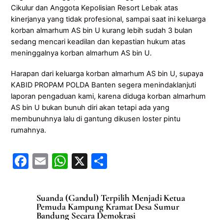
Cikulur dan Anggota Kepolisian Resort Lebak atas
kinerjanya yang tidak profesional, sampai saat ini keluarga
korban almarhum AS bin U kurang lebih sudah 3 bulan
sedang mencari keadilan dan kepastian hukum atas
meninggalnya korban almarhum AS bin U.
Harapan dari keluarga korban almarhum AS bin U, supaya
KABID PROPAM POLDA Banten segera menindaklanjuti
laporan pengaduan kami, karena diduga korban almarhum
AS bin U bukan bunuh diri akan tetapi ada yang
membunuhnya lalu di gantung dikusen loster pintu
rumahnya.
F
E
W
X
S
a
m
h
h
c
ai
at
ar
Suanda (Gandul) Terpilih Menjadi Ketua
e
l
s
e
Pemuda Kampung Kramat Desa Sumur
Bandung Secara Demokrasi