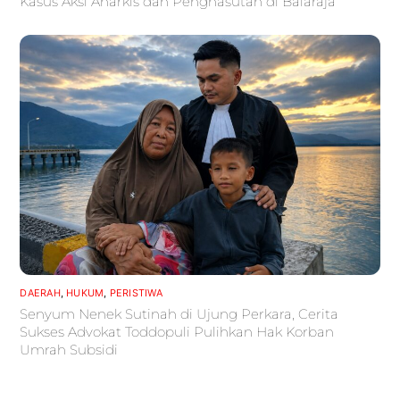
Kasus Aksi Anarkis dan Penghasutan di Balaraja
DAERAH
,
HUKUM
,
PERISTIWA
Senyum Nenek Sutinah di Ujung Perkara, Cerita
Sukses Advokat Toddopuli Pulihkan Hak Korban
Umrah Subsidi