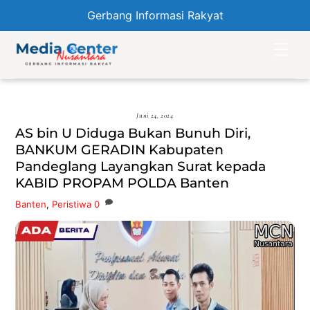
Gerbang Informasi Rakyat
Skip
Men
to
content
Juni 24, 2024
AS bin U Diduga Bukan Bunuh Diri,
BANKUM GERADIN Kabupaten
Pandeglang Layangkan Surat kepada
KABID PROPAM POLDA Banten
Banten
,
Peristiwa
0