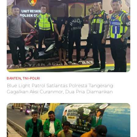
BANTEN
,
TNI-POLRI
Blue Light Patrol Satlantas Polresta Tangerang
Gagalkan Aksi Curanmor, Dua Pria Diamankan