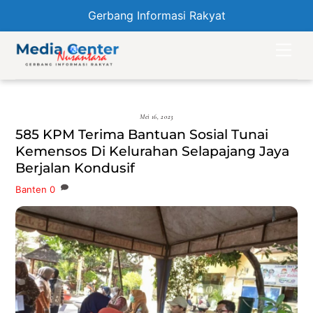
Gerbang Informasi Rakyat
Skip
Men
to
content
Mei 16, 2023
585 KPM Terima Bantuan Sosial Tunai
Kemensos Di Kelurahan Selapajang Jaya
Berjalan Kondusif
Banten
0