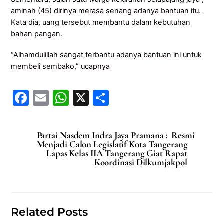
aminah (45) dirinya merasa senang adanya bantuan itu.
Kata dia, uang tersebut membantu dalam kebutuhan
bahan pangan.
“Alhamdulillah sangat terbantu adanya bantuan ini untuk
membeli sembako,” ucapnya
F
E
W
X
S
a
m
h
h
c
ai
at
ar
Partai Nasdem Indra Jaya Pramana : Resmi
e
l
s
e
Menjadi Calon Legislatif Kota Tangerang
Lapas Kelas IIA Tangerang Giat Rapat
b
A
Koordinasi Dilkumjakpol
o
p
o
p
k
Related Posts