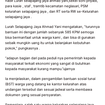
hadir Lurah selapajang jaya ahmad yani,sekel soni priyadi,
para kasie , staf , tramtib kecamatan neglasari, PSM
kelurahan selapajang jaya , dan RT serta RW se-Kelurahan
selapajang jaya .
Lurah Selapajang Jaya Ahmad Yani mengatakan, “turunnya
bantuan ini dengan jumlah sebanyak 585 KPM semoga
bisa bermanfaat untuk warga kami , dan bisa di gunakan
sebaik mungkin uang itu untuk belanjakan kebutuhan
pokok,” pungkasnya .
“adapun bagian dari pada peduli nya pemerintah kepada
masyarakat terkait ekonomi yang sangat di butuhkan
kepada masyarakat kurang mampu.”ujarnya
Ia menjelaskan, dalam pengambilan bantuan sosial tunai
(BST) warga yang datang ke kantor kelurahan atas
undangan tersebut dan sesuai jadwal serta membawa
dokumen yang sesuai persyaratan.
Sementara, salah satu warga kelurahan selapajang jaya ,