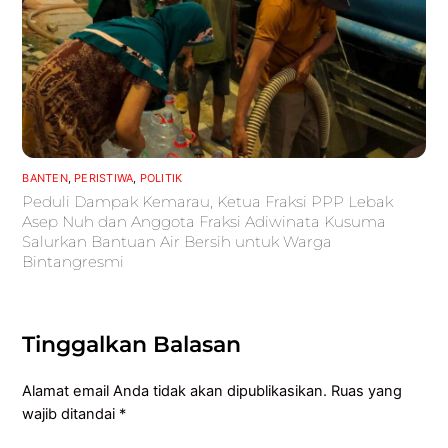
BANTEN
,
PERISTIWA
,
POLITIK
Peduli Dampak Kemarau, Ketua Fraksi PPP Lebak
Asep Nuh dan Anggota Fraksi Adiwinata Kusuma
Salurkan Bantuan Air Bersih untuk Warga
Bintangresmi
Tinggalkan Balasan
Alamat email Anda tidak akan dipublikasikan.
Ruas yang
wajib ditandai
*