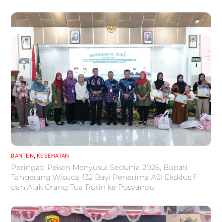
BANTEN
,
KESEHATAN
Peringati Pekan Menyusui Sedunia 2026, Bupati
Tangerang Wisuda 132 Bayi Penerima ASI Eksklusif
dan Ajak Orang Tua Rutin ke Posyandu