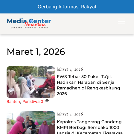
Gerbang Informasi Rakyat
Skip
Men
to
content
Maret 1, 2026
Maret 1, 2026
FWS Tebar 50 Paket Ta’jil,
Hadirkan Harapan di Senja
Ramadhan di Rangkasbitung
2026
Banten
,
Peristiwa
0
Maret 1, 2026
Kapolres Tangerang Gandeng
KMPI Berbagi Sembako 1000
Lansia di Kecamatan Tigaraksa