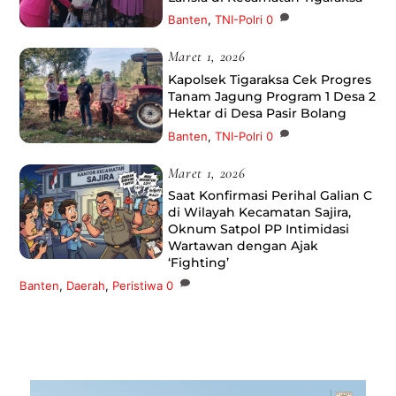
Banten
,
TNI-Polri
0
Maret 1, 2026
Kapolsek Tigaraksa Cek Progres
Tanam Jagung Program 1 Desa 2
Hektar di Desa Pasir Bolang
Banten
,
TNI-Polri
0
Maret 1, 2026
Saat Konfirmasi Perihal Galian C
di Wilayah Kecamatan Sajira,
Oknum Satpol PP Intimidasi
Wartawan dengan Ajak
‘Fighting’
Banten
,
Daerah
,
Peristiwa
0