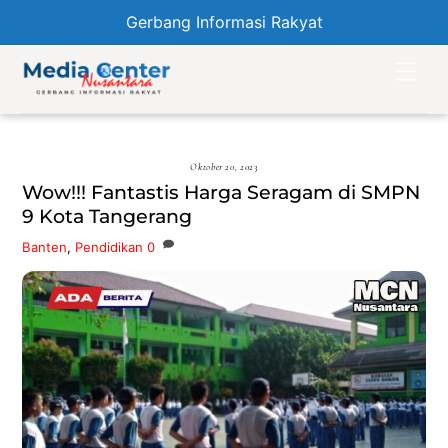
Gerbang Informasi Rakyat
Skip
Men
to
content
Oktober 20, 2023
Wow!!! Fantastis Harga Seragam di SMPN
9 Kota Tangerang
Banten
,
Pendidikan
0