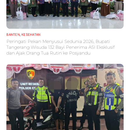
BANTEN
,
KESEHATAN
Peringati Pekan Menyusui Sedunia 2026, Bupati
Tangerang Wisuda 132 Bayi Penerima ASI Eksklusif
dan Ajak Orang Tua Rutin ke Posyandu