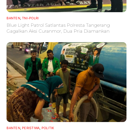
BANTEN
,
TNI-POLRI
Blue Light Patrol Satlantas Polresta Tangerang
Gagalkan Aksi Curanmor, Dua Pria Diamankan
BANTEN
,
PERISTIWA
,
POLITIK