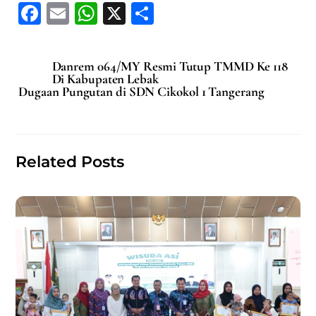
F
E
W
X
S
a
m
h
h
c
ai
at
ar
Danrem 064/MY Resmi Tutup TMMD Ke 118
e
l
s
e
Di Kabupaten Lebak
Dugaan Pungutan di SDN Cikokol 1 Tangerang
b
A
o
p
o
p
Related Posts
k