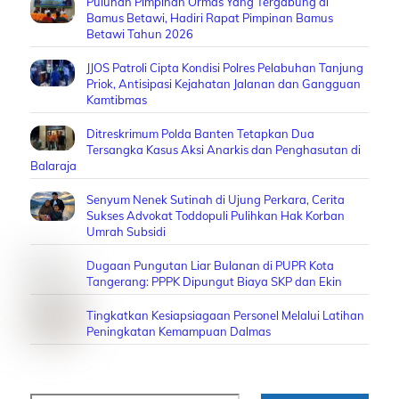
Puluhan Pimpinan Ormas Yang Tergabung di
Bamus Betawi, Hadiri Rapat Pimpinan Bamus
Betawi Tahun 2026
JJOS Patroli Cipta Kondisi Polres Pelabuhan Tanjung
Priok, Antisipasi Kejahatan Jalanan dan Gangguan
Kamtibmas
Ditreskrimum Polda Banten Tetapkan Dua
Tersangka Kasus Aksi Anarkis dan Penghasutan di
Balaraja
Senyum Nenek Sutinah di Ujung Perkara, Cerita
Sukses Advokat Toddopuli Pulihkan Hak Korban
Umrah Subsidi
Dugaan Pungutan Liar Bulanan di PUPR Kota
Tangerang: PPPK Dipungut Biaya SKP dan Ekin
Tingkatkan Kesiapsiagaan Personel Melalui Latihan
Peningkatan Kemampuan Dalmas