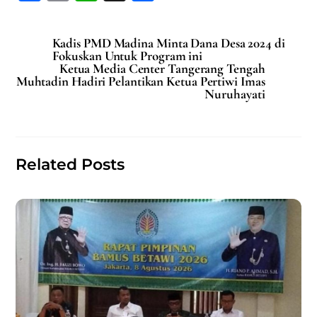
a
m
h
h
c
ai
at
ar
Kadis PMD Madina Minta Dana Desa 2024 di
e
l
s
e
Fokuskan Untuk Program ini
Ketua Media Center Tangerang Tengah
b
A
Muhtadin Hadiri Pelantikan Ketua Pertiwi Imas
Nuruhayati
o
p
o
p
k
Related Posts