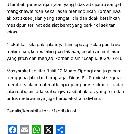
ditambah penerangan jalan yang tidak ada justru sangat
mengkhawatirkan sekali akan menimbulkan korban jiwa
akibat akses jalan yang sangat licin dan tidak bersihkan
meskipun terlihat ada alat berat yang parkir di sekitar
lokasi.
“Takut kali kita pak, jalannya licin, apalagi kalau pas lewat
malam hari, lampu jalan pun tak ada, takutnya nanti ada
yang jatuh dan menjadi korban disini.”ucap IJ.(02/01/24).
Masyarakat sekitar Bukit 12 Muara Sipongi dan juga para
pengguna jalan berharap agar Dinas PU Provinsi segera
membersihkan material lumpur yang berserakan di badan
jalan sebelum ada korban jiwa akibat akses yang licin dan
untuk melewatinya juga harus ekstra hati-hati.
Penulis/Konstributor : Magrifatulloh .
F
E
W
X
S