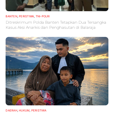
BANTEN
,
PERISTIWA
,
TNI-POLRI
Ditreskrimum Polda Banten Tetapkan Dua Tersangka
Kasus Aksi Anarkis dan Penghasutan di Balaraja
DAERAH
,
HUKUM
,
PERISTIWA