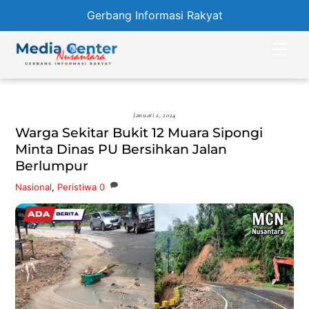
Gerbang Informasi Rakyat
Skip
Men
to
content
Januari 2, 2024
Warga Sekitar Bukit 12 Muara Sipongi
Minta Dinas PU Bersihkan Jalan
Berlumpur
Nasional
,
Peristiwa
0