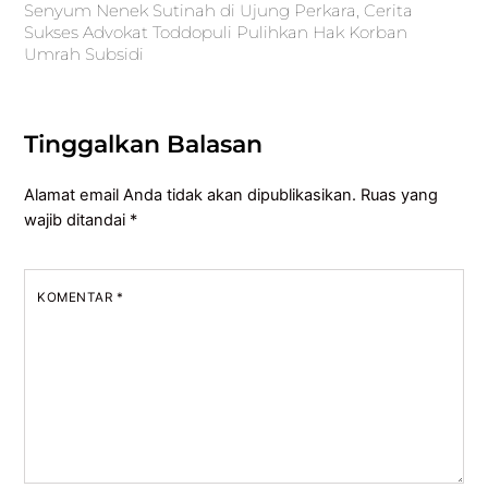
Senyum Nenek Sutinah di Ujung Perkara, Cerita
Sukses Advokat Toddopuli Pulihkan Hak Korban
Umrah Subsidi
Tinggalkan Balasan
Alamat email Anda tidak akan dipublikasikan.
Ruas yang
wajib ditandai
*
KOMENTAR
*