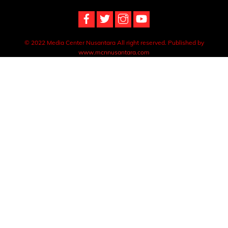
© 2022 Media Center Nusantara All right reserved. Published by
www.mcnnusantara.com