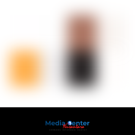
Back
To
Top