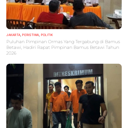
JAKARTA
,
PERISTIWA
,
POLITIK
Puluhan Pimpinan Ormas Yang Tergabung di Bamus
Betawi, Hadiri Rapat Pimpinan Bamus Betawi Tahun
2026