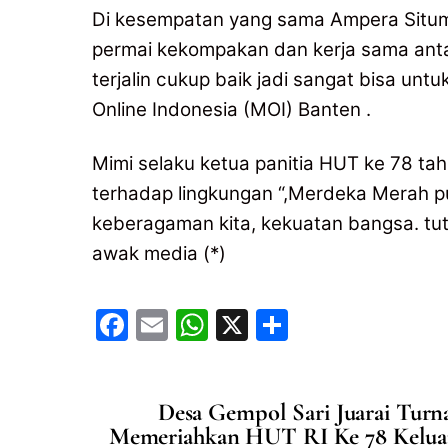
Di kesempatan yang sama Ampera Situm
permai kekompakan dan kerja sama anta
terjalin cukup baik jadi sangat bisa un
Online Indonesia (MOI) Banten .
Mimi selaku ketua panitia HUT ke 78 tah
terhadap lingkungan “,Merdeka Merah pu
keberagaman kita, kekuatan bangsa. tu
awak media (*)
F
E
W
X
S
a
m
h
h
c
ai
at
ar
Desa Gempol Sari Juarai Tur
e
l
s
e
Memeriahkan HUT RI Ke 78 Kelua