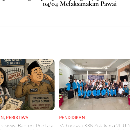
04/04 Melaksanakan Pawai
AN
,
PERISTIWA
PENDIDIKAN
hasiswa Banten: Prestasi
Mahasiswa KKN Astakarsa 211 UI