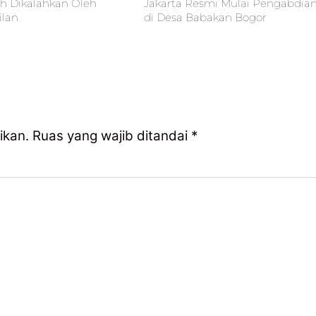
eh Dikalahkan Oleh
Jakarta Resmi Mulai Pengabdia
ilan
di Desa Babakan Bogor
ikan.
Ruas yang wajib ditandai
*