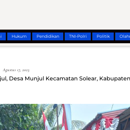
i
Hukum
Pendidikan
TNI-Polri
Politik
Olah
Agustus 17, 2023
l, Desa Munjul Kecamatan Solear, Kabupate