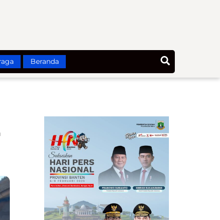
Search
raga
Beranda
n