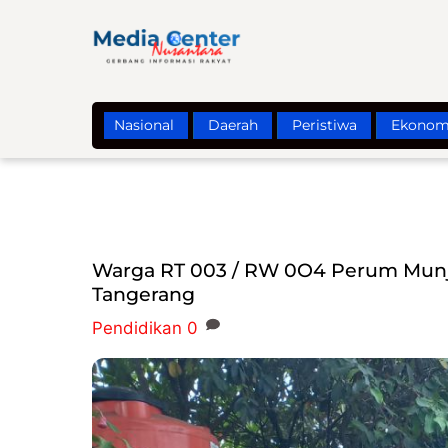
Skip
to
content
Nasional
Daerah
Peristiwa
Ekonom
Warga RT 003 / RW 0O4 Perum Munju
Tangerang
Pendidikan
0