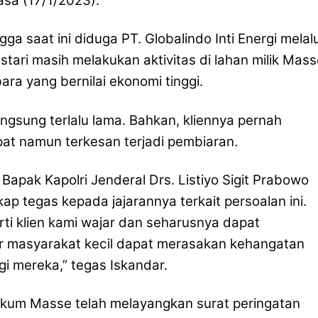
lasa (17/1/2023).
a saat ini diduga PT. Globalindo Inti Energi melalu
ari masih melakukan aktivitas di lahan milik Mass
ra yang bernilai ekonomi tinggi.
langsung terlalu lama. Bahkan, kliennya pernah
t namun terkesan terjadi pembiaran.
apak Kapolri Jenderal Drs. Listiyo Sigit Prabowo
p tegas kepada jajarannya terkait persoalan ini.
rti klien kami wajar dan seharusnya dapat
ar masyarakat kecil dapat merasakan kehangatan
i mereka,” tegas Iskandar.
hukum Masse telah melayangkan surat peringatan