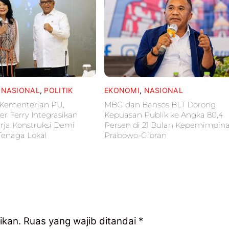
,
NASIONAL
,
POLITIK
EKONOMI
,
NASIONAL
Kementerian PU,
MBG dan Bansos BLT Dorong
 Ferry Integrasikan
Kepuasan Publik ke Angka 80,4
rja Konstruksi Demi
Persen di 21 Bulan Kepemimpin
Tenaga Lokal
Prabowo-Gibran
ikan.
Ruas yang wajib ditandai
*