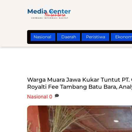
Skip
to
content
Nasional
Daerah
Peristiwa
Ekonom
Warga Muara Jawa Kukar Tuntut PT. G
Royalti Fee Tambang Batu Bara, Anal
Nasional
0