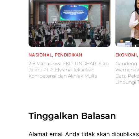
NASIONAL
,
PENDIDIKAN
EKONOMI
215 Mahasiswa FKIP UNDHARI Siap
Gandeng 
Jalani PLP, Elviana Tekankan
Wamenaker
Kompetensi dan Akhlak Mulia
Data Peke
Lindungi 
Tinggalkan Balasan
Alamat email Anda tidak akan dipublikas