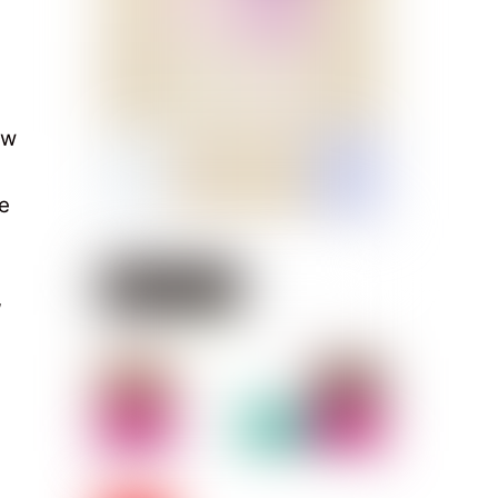
aw
e
,