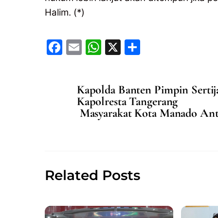
Halim. (*)
F
E
W
X
S
a
m
h
h
c
ai
at
ar
Kapolda Banten Pimpin Sertij
e
l
s
e
Kapolresta Tangerang
b
A
Masyarakat Kota Manado Ant
o
p
o
p
k
Related Posts