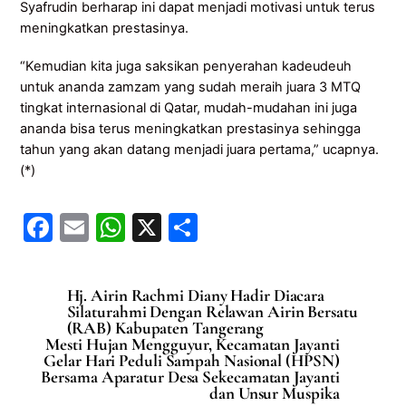
Syafrudin berharap ini dapat menjadi motivasi untuk terus
meningkatkan prestasinya.
“Kemudian kita juga saksikan penyerahan kadeudeuh
untuk ananda zamzam yang sudah meraih juara 3 MTQ
tingkat internasional di Qatar, mudah-mudahan ini juga
ananda bisa terus meningkatkan prestasinya sehingga
tahun yang akan datang menjadi juara pertama,” ucapnya.
(*)
F
E
W
X
S
a
m
h
h
c
ai
at
ar
Hj. Airin Rachmi Diany Hadir Diacara
e
l
s
e
Silaturahmi Dengan Relawan Airin Bersatu
(RAB) Kabupaten Tangerang
b
A
Mesti Hujan Mengguyur, Kecamatan Jayanti
Gelar Hari Peduli Sampah Nasional (HPSN)
o
p
Bersama Aparatur Desa Sekecamatan Jayanti
dan Unsur Muspika
o
p