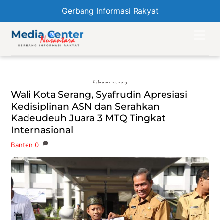
Gerbang Informasi Rakyat
Skip
Men
to
content
Februari 20, 2023
Wali Kota Serang, Syafrudin Apresiasi
Kedisiplinan ASN dan Serahkan
Kadeudeuh Juara 3 MTQ Tingkat
Internasional
Banten
0