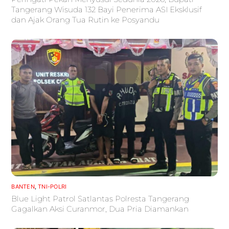
Tangerang Wisuda 132 Bayi Penerima ASI Eksklusif
dan Ajak Orang Tua Rutin ke Posyandu
BANTEN
,
TNI-POLRI
Blue Light Patrol Satlantas Polresta Tangerang
Gagalkan Aksi Curanmor, Dua Pria Diamankan