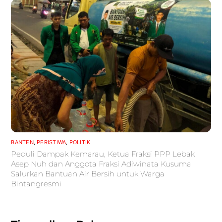
BANTEN
,
PERISTIWA
,
POLITIK
Peduli Dampak Kemarau, Ketua Fraksi PPP Lebak
Asep Nuh dan Anggota Fraksi Adiwinata Kusuma
Salurkan Bantuan Air Bersih untuk Warga
Bintangresmi